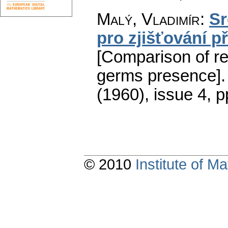
Malý, Vladimír
:
Sr
pro zjišťování p
[Comparison of rel
germs presence].
(1960), issue 4
,
p
© 2010
Institute of 