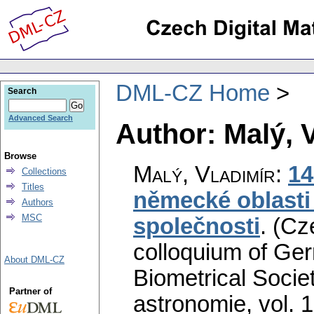
DML-CZ Home
Search
Advanced Search
Author: Malý, 
Browse
Malý, Vladimír
:
14
Collections
Titles
německé oblasti
Authors
MSC
společnosti
.
(Cz
colloquium of Ger
About DML-CZ
Biometrical Societ
Partner of
astronomie
,
vol. 