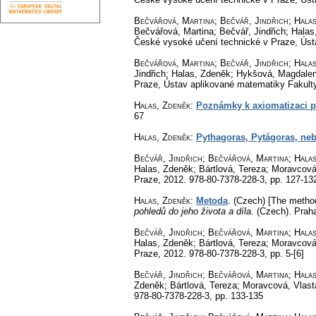
Bečvářová, Martina; Bečvář, Jindřich; Halas,
Bečvářová, Martina; Bečvář, Jindřich; Halas
České vysoké učení technické v Praze, Úst
Bečvářová, Martina; Bečvář, Jindřich; Halas,
Jindřich; Halas, Zdeněk; Hykšová, Magdalena
Praze, Ústav aplikované matematiky Fakult
Halas, Zdeněk
:
Poznámky k axiomatizaci p
67
Halas, Zdeněk
:
Pythagoras, Pytágoras, ne
Bečvář, Jindřich; Bečvářová, Martina; Hala
Halas, Zdeněk; Bártlová, Tereza; Moravcová
Praze, 2012. 978-80-7378-228-3,
pp. 127-13
Halas, Zdeněk
:
Metoda
.
(Czech) [The metho
pohledů do jeho života a díla.
(Czech).
Praha
Bečvář, Jindřich; Bečvářová, Martina; Hala
Halas, Zdeněk; Bártlová, Tereza; Moravcová
Praze, 2012. 978-80-7378-228-3,
pp. 5-[6]
Bečvář, Jindřich; Bečvářová, Martina; Hala
Zdeněk; Bártlová, Tereza; Moravcová, Vlas
978-80-7378-228-3,
pp. 133-135