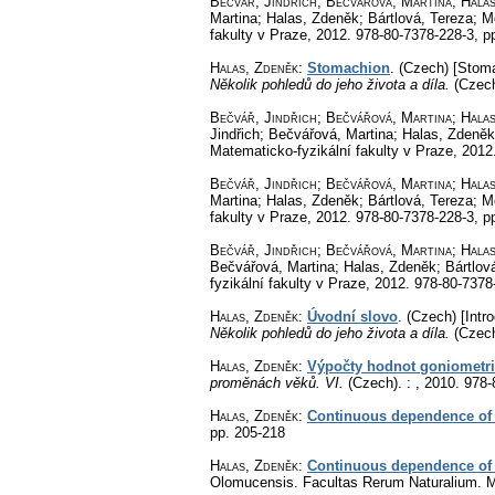
Bečvář, Jindřich; Bečvářová, Martina; Hala
Martina; Halas, Zdeněk; Bártlová, Tereza; 
fakulty v Praze, 2012. 978-80-7378-228-3,
p
Halas, Zdeněk
:
Stomachion
.
(Czech) [Stoma
Několik pohledů do jeho života a díla.
(Czech
Bečvář, Jindřich; Bečvářová, Martina; Hala
Jindřich; Bečvářová, Martina; Halas, Zdeněk
Matematicko-fyzikální fakulty v Praze, 201
Bečvář, Jindřich; Bečvářová, Martina; Hala
Martina; Halas, Zdeněk; Bártlová, Tereza; 
fakulty v Praze, 2012. 978-80-7378-228-3,
pp
Bečvář, Jindřich; Bečvářová, Martina; Hala
Bečvářová, Martina; Halas, Zdeněk; Bártlov
fyzikální fakulty v Praze, 2012. 978-80-737
Halas, Zdeněk
:
Úvodní slovo
.
(Czech) [Intro
Několik pohledů do jeho života a díla.
(Czech
Halas, Zdeněk
:
Výpočty hodnot goniometri
proměnách věků. VI.
(Czech).
: , 2010. 978
Halas, Zdeněk
:
Continuous dependence of so
pp. 205-218
Halas, Zdeněk
:
Continuous dependence of i
Olomucensis. Facultas Rerum Naturalium. 