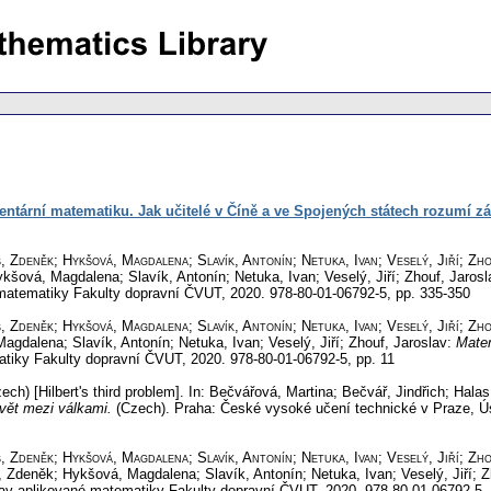
mentární matematiku. Jak učitelé v Číně a ve Spojených státech rozumí z
 Zdeněk; Hykšová, Magdalena; Slavík, Antonín; Netuka, Ivan; Veselý, Jiří; Zh
ykšová, Magdalena; Slavík, Antonín; Netuka, Ivan; Veselý, Jiří; Zhouf, Jaros
 matematiky Fakulty dopravní ČVUT, 2020. 978-80-01-06792-5,
pp. 335-350
 Zdeněk; Hykšová, Magdalena; Slavík, Antonín; Netuka, Ivan; Veselý, Jiří; Zh
agdalena; Slavík, Antonín; Netuka, Ivan; Veselý, Jiří; Zhouf, Jaroslav:
Mate
atiky Fakulty dopravní ČVUT, 2020. 978-80-01-06792-5,
pp. 11
ech) [Hilbert's third problem].
In: Bečvářová, Martina; Bečvář, Jindřich; Hala
vět mezi válkami.
(Czech).
Praha: České vysoké učení technické v Praze, Ús
 Zdeněk; Hykšová, Magdalena; Slavík, Antonín; Netuka, Ivan; Veselý, Jiří; Zh
, Zdeněk; Hykšová, Magdalena; Slavík, Antonín; Netuka, Ivan; Veselý, Jiří; 
av aplikované matematiky Fakulty dopravní ČVUT, 2020. 978-80-01-06792-5,