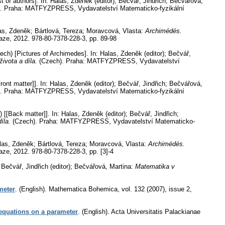
t of authors].
In: Halas, Zdeněk (editor); Bečvář, Jindřich; Bečvářová,
.
Praha: MATFYZPRESS, Vydavatelství Matematicko-fyzikální
las, Zdeněk; Bártlová, Tereza; Moravcová, Vlasta:
Archimédés.
aze, 2012. 978-80-7378-228-3,
pp. 89-98
ech) [Pictures of Archimedes].
In: Halas, Zdeněk (editor); Bečvář,
života a díla.
(Czech).
Praha: MATFYZPRESS, Vydavatelství
ront matter]].
In: Halas, Zdeněk (editor); Bečvář, Jindřich; Bečvářová,
.
Praha: MATFYZPRESS, Vydavatelství Matematicko-fyzikální
 [[Back matter]].
In: Halas, Zdeněk (editor); Bečvář, Jindřich;
díla.
(Czech).
Praha: MATFYZPRESS, Vydavatelství Matematicko-
alas, Zdeněk; Bártlová, Tereza; Moravcová, Vlasta:
Archimédés.
aze, 2012. 978-80-7378-228-3,
pp. [3]-4
 Bečvář, Jindřich (editor); Bečvářová, Martina:
Matematika v
meter
.
(English).
Mathematica Bohemica
,
vol. 132 (2007), issue 2
,
 equations on a parameter
.
(English).
Acta Universitatis Palackianae