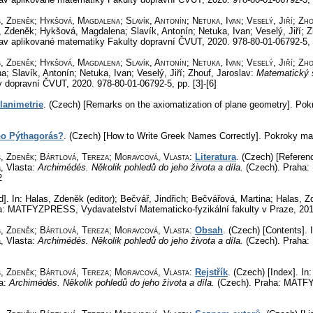
 Zdeněk; Hykšová, Magdalena; Slavík, Antonín; Netuka, Ivan; Veselý, Jiří; Zh
, Zdeněk; Hykšová, Magdalena; Slavík, Antonín; Netuka, Ivan; Veselý, Jiří; 
av aplikované matematiky Fakulty dopravní ČVUT, 2020. 978-80-01-06792-5,
 Zdeněk; Hykšová, Magdalena; Slavík, Antonín; Netuka, Ivan; Veselý, Jiří; Zh
; Slavík, Antonín; Netuka, Ivan; Veselý, Jiří; Zhouf, Jaroslav:
Matematický 
y dopravní ČVUT, 2020. 978-80-01-06792-5,
pp. [3]-[6]
lanimetrie
.
(Czech) [Remarks on the axiomatization of plane geometry].
Pokr
bo Pýthagorás?
.
(Czech) [How to Write Greek Names Correctly].
Pokroky mat
s, Zdeněk; Bártlová, Tereza; Moravcová, Vlasta
:
Literatura
.
(Czech) [Referen
, Vlasta:
Archimédés. Několik pohledů do jeho života a díla.
(Czech).
Praha: 
2
d].
In: Halas, Zdeněk (editor); Bečvář, Jindřich; Bečvářová, Martina; Halas, 
: MATFYZPRESS, Vydavatelství Matematicko-fyzikální fakulty v Praze, 201
s, Zdeněk; Bártlová, Tereza; Moravcová, Vlasta
:
Obsah
.
(Czech) [Contents].
I
, Vlasta:
Archimédés. Několik pohledů do jeho života a díla.
(Czech).
Praha: 
s, Zdeněk; Bártlová, Tereza; Moravcová, Vlasta
:
Rejstřík
.
(Czech) [Index].
In:
ta:
Archimédés. Několik pohledů do jeho života a díla.
(Czech).
Praha: MATFYZ