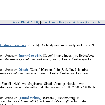
About DML-CZ
|
FAQ
|
Conditions of Use
|
Math Archives
|
Contact Us
ákladní matematice
.
(Czech).
Rozhledy matematicko-fyzikální
,
vol. 96
ouf, Jaroslav
:
Jmenný rejstřík
.
(Czech) [Name Index].
In: Bečvářová,
lav:
Matematický svět mezi válkami.
(Czech).
Praha: České vysoké
ouf, Jaroslav
:
Obsah
.
(Czech) [Contents].
In: Bečvářová, Martina;
matický svět mezi válkami.
(Czech).
Praha: České vysoké učení
s, Zdeněk; Hykšová, Magdalena; Slavík, Antonín; Netuka, Ivan;
tav aplikované matematiky Fakulty dopravní ČVUT, 2020. 978-80-01-
ouf, Jaroslav
:
[Titulní stránky]
.
(Czech) [[Front matter]].
In:
Zhouf, Jaroslav:
Matematický svět mezi válkami.
(Czech).
Praha:
pp. [1]-[2]