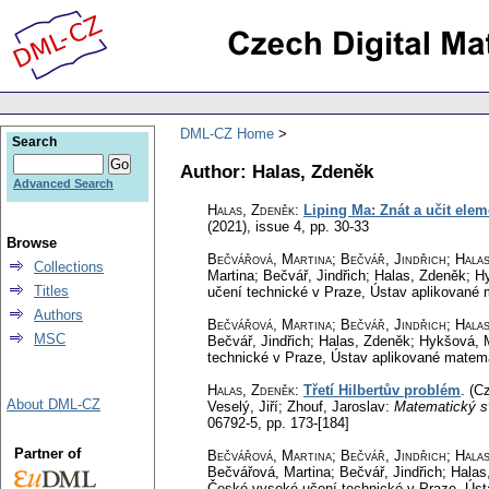
DML-CZ Home
Search
Author: Halas, Zdeněk
Advanced Search
Halas, Zdeněk
:
Liping Ma: Znát a učit ele
(2021), issue 4
,
pp. 30-33
Browse
Bečvářová, Martina; Bečvář, Jindřich; Halas,
Collections
Martina; Bečvář, Jindřich; Halas, Zdeněk; H
Titles
učení technické v Praze, Ústav aplikované
Authors
Bečvářová, Martina; Bečvář, Jindřich; Halas,
MSC
Bečvář, Jindřich; Halas, Zdeněk; Hykšová, M
technické v Praze, Ústav aplikované matem
Halas, Zdeněk
:
Třetí Hilbertův problém
.
(Cz
About DML-CZ
Veselý, Jiří; Zhouf, Jaroslav:
Matematický s
06792-5,
pp. 173-[184]
Partner of
Bečvářová, Martina; Bečvář, Jindřich; Halas,
Bečvářová, Martina; Bečvář, Jindřich; Halas
České vysoké učení technické v Praze, Úst