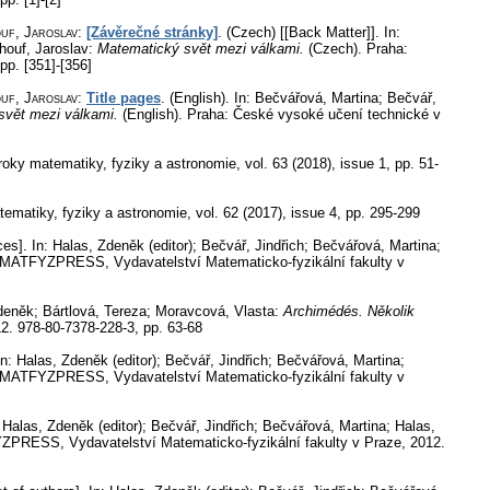
ouf, Jaroslav
:
[Závěrečné stránky]
.
(Czech) [[Back Matter]].
In:
Zhouf, Jaroslav:
Matematický svět mezi válkami.
(Czech).
Praha:
pp. [351]-[356]
ouf, Jaroslav
:
Title pages
.
(English).
In: Bečvářová, Martina; Bečvář,
svět mezi válkami.
(English).
Praha: České vysoké učení technické v
oky matematiky, fyziky a astronomie
,
vol. 63 (2018), issue 1
,
pp. 51-
ematiky, fyziky a astronomie
,
vol. 62 (2017), issue 4
,
pp. 295-299
ces].
In: Halas, Zdeněk (editor); Bečvář, Jindřich; Bečvářová, Martina;
MATFYZPRESS, Vydavatelství Matematicko-fyzikální fakulty v
Zdeněk; Bártlová, Tereza; Moravcová, Vlasta:
Archimédés. Několik
2. 978-80-7378-228-3,
pp. 63-68
n: Halas, Zdeněk (editor); Bečvář, Jindřich; Bečvářová, Martina;
MATFYZPRESS, Vydavatelství Matematicko-fyzikální fakulty v
 Halas, Zdeněk (editor); Bečvář, Jindřich; Bečvářová, Martina; Halas,
PRESS, Vydavatelství Matematicko-fyzikální fakulty v Praze, 2012.