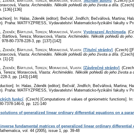
s, Zdeněk; Bártlová, Tereza; Moravcová, Vlasta
:
Seznam autorů
.
(Czech) [Lis
Moravcová, Vlasta:
Archimédés. Několik pohledů do jeho života a díla.
(Czech)
p. [136]-[136]
chion].
In: Halas, Zdeněk (editor); Bečvář, Jindřich; Bečvářová, Martina; Ha
).
Praha: MATFYZPRESS, Vydavatelství Matematicko-fyzikální fakulty v Pr
s, Zdeněk; Bártlová, Tereza; Moravcová, Vlasta
:
Vyobrazení Archimeda
.
(Cz
; Bártlová, Tereza; Moravcová, Vlasta:
Archimédés. Několik pohledů do jeho 
2. 978-80-7378-228-3,
pp. [137]-[142]
s, Zdeněk; Bártlová, Tereza; Moravcová, Vlasta
:
[Titulní stránky]
.
(Czech) [[F
Moravcová, Vlasta:
Archimédés. Několik pohledů do jeho života a díla.
(Czech)
. [1]-[2]
s, Zdeněk; Bártlová, Tereza; Moravcová, Vlasta
:
[Závěrečné stránky]
.
(Czech)
á, Tereza; Moravcová, Vlasta:
Archimédés. Několik pohledů do jeho života a 
8-228-3,
pp. [143]-[148]
duction].
In: Halas, Zdeněk (editor); Bečvář, Jindřich; Bečvářová, Martina; H
).
Praha: MATFYZPRESS, Vydavatelství Matematicko-fyzikální fakulty v Pr
ckých funkcí
.
(Czech) [Computations of values of goniometric functions].
In:
-80-7378-146-0,
pp. 121-140
lutions of generalized linear ordinary differential equations on a para
nverse fundamental matrices of generalized linear ordinary differential
Mathematica
,
vol. 44 (2005), issue 1
,
pp. 39-48