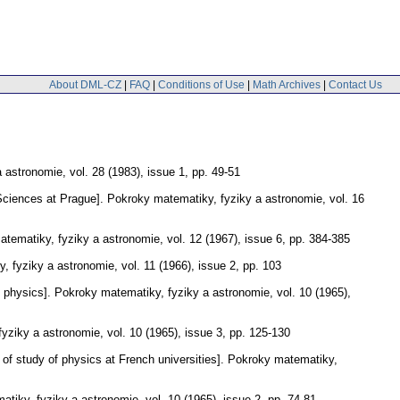
About DML-CZ
|
FAQ
|
Conditions of Use
|
Math Archives
|
Contact Us
a astronomie
,
vol. 28 (1983), issue 1
,
pp. 49-51
 Sciences at Prague].
Pokroky matematiky, fyziky a astronomie
,
vol. 16
tematiky, fyziky a astronomie
,
vol. 12 (1967), issue 6
,
pp. 384-385
, fyziky a astronomie
,
vol. 11 (1966), issue 2
,
pp. 103
 physics].
Pokroky matematiky, fyziky a astronomie
,
vol. 10 (1965),
fyziky a astronomie
,
vol. 10 (1965), issue 3
,
pp. 125-130
f study of physics at French universities].
Pokroky matematiky,
atiky, fyziky a astronomie
,
vol. 10 (1965), issue 2
,
pp. 74-81