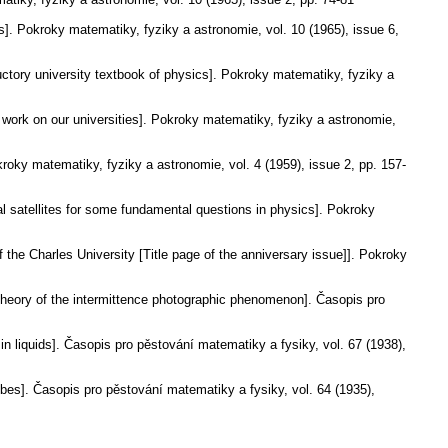
s].
Pokroky matematiky, fyziky a astronomie
,
vol. 10 (1965), issue 6
,
ctory university textbook of physics].
Pokroky matematiky, fyziky a
 work on our universities].
Pokroky matematiky, fyziky a astronomie
,
roky matematiky, fyziky a astronomie
,
vol. 4 (1959), issue 2
,
pp. 157-
ial satellites for some fundamental questions in physics].
Pokroky
f the Charles University [Title page of the anniversary issue]].
Pokroky
 theory of the intermittence photographic phenomenon].
Časopis pro
n liquids].
Časopis pro pěstování matematiky a fysiky
,
vol. 67 (1938),
bes].
Časopis pro pěstování matematiky a fysiky
,
vol. 64 (1935),