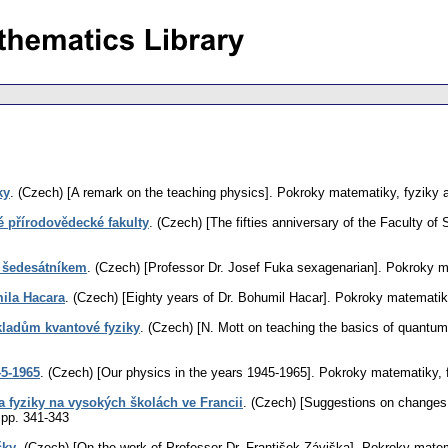
ky
.
(Czech) [A remark on the teaching physics].
Pokroky matematiky, fyziky 
é přírodovědecké fakulty
.
(Czech) [The fifties anniversary of the Faculty of
a šedesátníkem
.
(Czech) [Professor Dr. Josef Fuka sexagenarian].
Pokroky ma
ila Hacara
.
(Czech) [Eighty years of Dr. Bohumil Hacar].
Pokroky matematiky
kladům kvantové fyziky
.
(Czech) [N. Mott on teaching the basics of quantum
45-1965
.
(Czech) [Our physics in the years 1945-1965].
Pokroky matematiky, 
a fyziky na vysokých školách ve Francii
.
(Czech) [Suggestions on changes o
,
pp. 341-343
šky
.
(Czech) [On the work of Professor Dr. František Záviška].
Pokroky matem