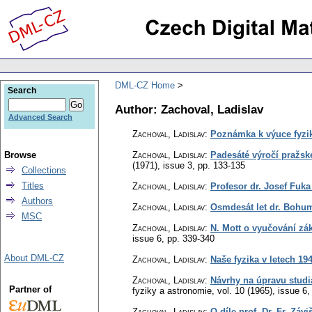
DML-CZ Home
Search
Author: Zachoval, Ladislav
Advanced Search
Zachoval, Ladislav
:
Poznámka k výuce fyzi
Browse
Zachoval, Ladislav
:
Padesáté výročí pražsk
(1971), issue 3
,
pp. 133-135
Collections
Titles
Zachoval, Ladislav
:
Profesor dr. Josef Fuk
Authors
Zachoval, Ladislav
:
Osmdesát let dr. Bohum
MSC
Zachoval, Ladislav
:
N. Mott o vyučování zá
issue 6
,
pp. 339-340
About DML-CZ
Zachoval, Ladislav
:
Naše fyzika v letech 19
Zachoval, Ladislav
:
Návrhy na úpravu studi
Partner of
fyziky a astronomie
,
vol. 10 (1965), issue 6
Zachoval, Ladislav
:
O díle prof. Dr. Fr. Závi