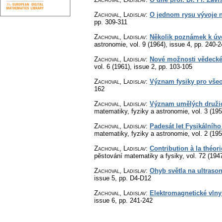
Zachoval, Ladislav
:
O jednom rysu vývoje n
pp. 309-311
Zachoval, Ladislav
:
Několik poznámek k úvo
astronomie
,
vol. 9 (1964), issue 4
,
pp. 240-2
Zachoval, Ladislav
:
Nové možnosti vědecké
vol. 6 (1961), issue 2
,
pp. 103-105
Zachoval, Ladislav
:
Význam fysiky pro vše
162
Zachoval, Ladislav
:
Význam umělých družic 
matematiky, fyziky a astronomie
,
vol. 3 (195
Zachoval, Ladislav
:
Padesát let Fysikálního
matematiky, fyziky a astronomie
,
vol. 2 (195
Zachoval, Ladislav
:
Contribution à la théori
pěstování matematiky a fysiky
,
vol. 72 (194
Zachoval, Ladislav
:
Ohyb světla na ultraso
issue 5
,
pp. D4-D12
Zachoval, Ladislav
:
Elektromagnetické vlny 
issue 6
,
pp. 241-242