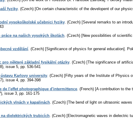
aší fyziky
.
(Czech) [On certain characteristic of the developent of our physic
dní vysokoškolské učebnici fyziky
.
(Czech) [Several remarks to an introdu
43
 práce na našich vysokých školách
.
(Czech) [New possibilities of scientific
obecné vzdělání
.
(Czech) [Significance of physics for general education].
Pok
pro některé základní fysikální otázky
.
(Czech) [The significance of artific
8), issue 5
,
pp. 536-541
 ústavu Karlovy university
.
(Czech) [Fifty years of the Institute of Physics o
7), issue 4
,
pp. 394-398
e de l'effet photographique d'intermittence
.
(French) [A contribution to the
7), issue 3
,
pp. 161-175
nických vlnách v kapalinách
.
(Czech) [The bend of light on ultrasonic waves i
na dielektrických trubicích
.
(Czech) [Electromagnetic waves in dielectric tu