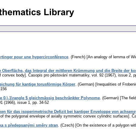
tinger pour une hypercirconférence
.
(French) [An analogy of lemma of Wirt
e Oberfläche, das Integral der mittleren Krümmung und die Breite der k
of convex body].
Časopis pro pěstování matematiky
,
vol. 92 (1967), issue 2
,
p
ichung für kantige torusförmige Körper
.
(German) [Inequalities of Frobeni
-156
le 0,\,1\rangle $ gleichmässig beschränkter Polynome
.
(German) [The field
91 (1966), issue 1
,
pp. 34-52
en für das isoperimetrische Defizit bei kantiger Enveloppe von achse
 of the polygonal envelope of axially symmetric convex cylindric surfaces].
Ča
ka s předepsanými směry stran
.
(Czech) [On the existence of a polygon with