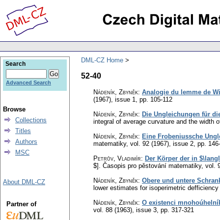
DML-CZ Home
Search
52-40
Advanced Search
Nádeník, Zbyněk
:
Analogie du lemme de Wir
(1967), issue 1
,
pp. 105-112
Browse
Nádeník, Zbyněk
:
Die Ungleichungen für di
Collections
integral of average curvature and the width 
Titles
Nádeník, Zbyněk
:
Eine Frobeniussche Ungle
Authors
matematiky
,
vol. 92 (1967), issue 2
,
pp. 146
MSC
Petrův, Vladimír
:
Der Körper der in $\lang
$].
Časopis pro pěstování matematiky
,
vol. 
Nádeník, Zbyněk
:
Obere und untere Schrank
About DML-CZ
lower estimates for isoperimetric defficiency
Nádeník, Zbyněk
:
O existenci mnohoúhelní
Partner of
vol. 88 (1963), issue 3
,
pp. 317-321