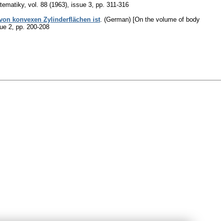
tematiky
,
vol. 88 (1963), issue 3
,
pp. 311-316
von konvexen Zylinderflächen ist
.
(German) [On the volume of body
sue 2
,
pp. 200-208