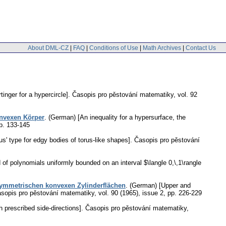
About DML-CZ
|
FAQ
|
Conditions of Use
|
Math Archives
|
Contact Us
inger for a hypercircle].
Časopis pro pěstování matematiky
,
vol. 92
onvexen Körper
.
(German) [An inequality for a hypersurface, the
p. 133-145
us' type for edgy bodies of torus-like shapes].
Časopis pro pěstování
 of polynomials uniformly bounded on an interval $\langle 0,\,1\rangle
nsymmetrischen konvexen Zylinderflächen
.
(German) [Upper and
sopis pro pěstování matematiky
,
vol. 90 (1965), issue 2
,
pp. 226-229
 prescribed side-directions].
Časopis pro pěstování matematiky
,