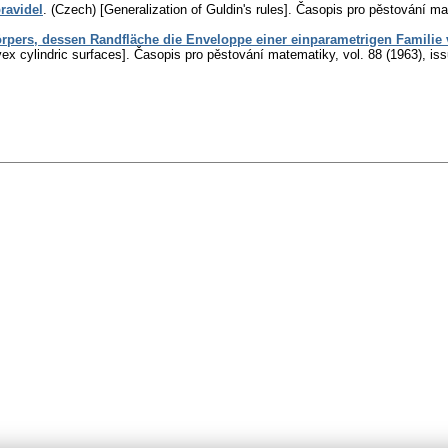
ravidel
.
(Czech) [Generalization of Guldin's rules].
Časopis pro pěstování ma
pers, dessen Randfläche die Enveloppe einer einparametrigen Familie 
x cylindric surfaces].
Časopis pro pěstování matematiky
,
vol. 88 (1963), is