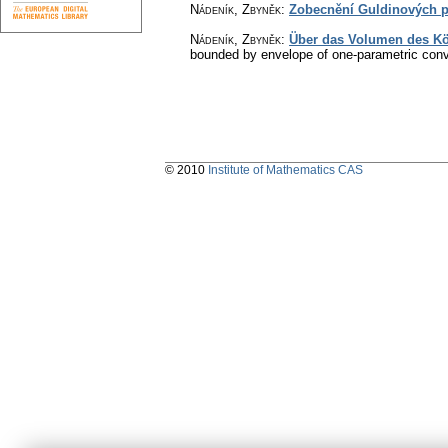
Nádeník, Zbyněk
:
Zobecnění Guldinových p
Nádeník, Zbyněk
:
Über das Volumen des Kör
bounded by envelope of one-parametric conve
© 2010
Institute of Mathematics CAS