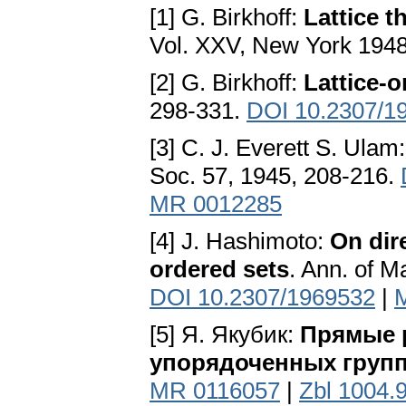
[1] G. Birkhoff:
Lattice t
Vol. XXV, New York 194
[2] G. Birkhoff:
Lattice-
298-331.
DOI 10.2307/1
[3] С. J. Everett S. Ulam
Soc. 57, 1945, 208-216.
MR 0012285
[4] J. Hashimoto:
On dir
ordered sets
. Ann. of M
DOI 10.2307/1969532
|
[5] Я. Якубик:
Прямые 
упорядоченных груп
MR 0116057
|
Zbl 1004.