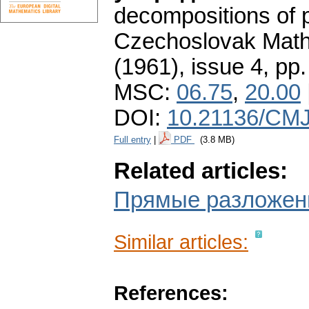
decompositions of pa
Czechoslovak Math
(1961), issue 4
,
pp.
MSC:
06.75
,
20.00
DOI:
10.21136/CMJ
Full entry
|
PDF
(3.8 MB)
Related articles:
Прямые разложени
Similar articles:
References: