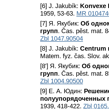
[6] J. Jakubík:
Konvexe 
1959, 53-63.
MR 010474
[7] Я. Якубик:
Об одно
групп
. Čas. pěst. mat. 
Zbl 1047.90504
[8] J. Jakubík:
Centrum 
Matem. fyz. čas. Slov. a
[8'] Я. Якубик:
Об одно
групп
. Čas. pěst. mat. 
Zbl 1004.90500
[9] Е. А. Юдин:
Решение
полуупорядоченных 
1939, 418-422.
Zbl 0165