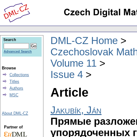
DML-CZ Home
Search
Czechoslovak Math
Advanced Search
Volume 11
Browse
Issue 4
Collections
Titles
Article
Authors
MSC
Jakubík, Ján
About DML-CZ
Прямые разложе
Partner of
упорядоченных гр