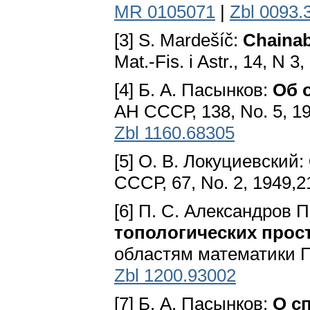
MR 0105071
|
Zbl 0093.
[3] S. Mardešíč:
Chainab
Mat.-Fis. i Astr., 14, N 
[4] Б. A. Пасынков:
Об 
АН СССР, 138, No. 5, 1
Zbl 1160.68305
[5] О. В. Локуциевский:
СССР, 67, No. 2, 1949,2
[6] П. С. Александров 
топологических прос
областям математики П.
Zbl 1200.93002
[7] Б. А. Пасынков:
О с