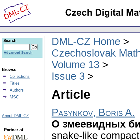
DML-CZ Home
Search
Czechoslovak Math
Advanced Search
Volume 13
Browse
Issue 3
Collections
Titles
Article
Authors
MSC
Pasynkov, Boris A.
About DML-CZ
О змеевидных б
Partner of
snake-like compact