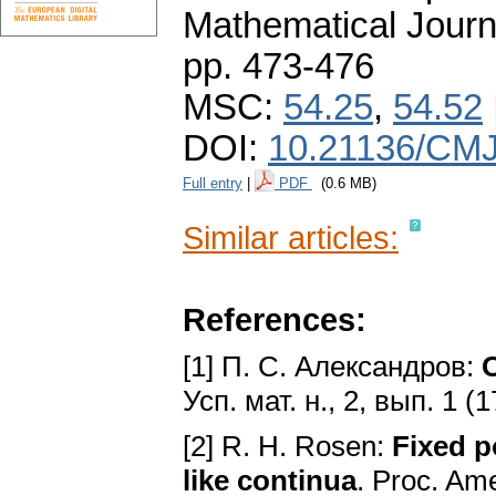
Mathematical Journ
pp. 473-476
MSC:
54.25
,
54.52
DOI:
10.21136/CMJ
Full entry
|
PDF
(0.6 MB)
Similar articles:
References:
[1] П. С. Александров:
Усп. мат. н., 2, вып. 1 (
[2] R. Н. Rosen:
Fixed p
like continua
. Proc. Am