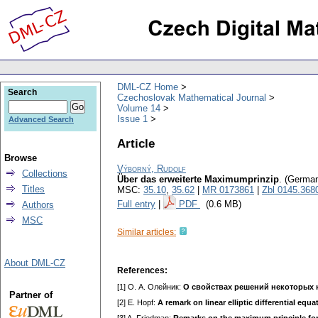
DML-CZ Home
Search
Czechoslovak Mathematical Journal
Volume 14
Issue 1
Advanced Search
Article
Browse
Výborný, Rudolf
Collections
Über das erweiterte Maximumprinzip
.
(German
Titles
MSC:
35.10
,
35.62
|
MR 0173861
|
Zbl 0145.368
Full entry
|
PDF
(0.6 MB)
Authors
MSC
Similar articles:
About DML-CZ
References:
[1] О. A. Олейник:
О свойствах решений некоторых 
Partner of
[2] Е. Hopf:
A remark on linear elliptic differential equ