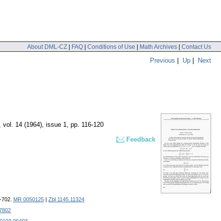
About DML-CZ
|
FAQ
|
Conditions of Use
|
Math Archives
|
Contact Us
Previous
|
Up
|
Next
,
vol. 14 (1964), issue 1
,
pp. 116-120
Feedback
5-702.
MR 0050125
|
Zbl 1145.11324
07802