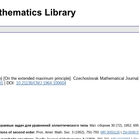
) [On the extended maximum principle].
Czechoslovak Mathematical Journal
01
| DOI:
10.21136/CMJ.1964.100604
краевых задач для уравнений эллиптического типа
. Мат. сборник 30 (72), 1952, 69
ations of second order
. Proc. Amer. Math. Soc. 3 (1952), 791-793.
MR 0050126
|
Zbl 0048.