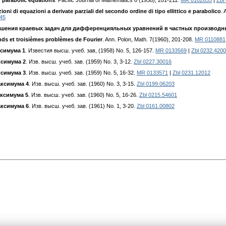
 parabolic equations
. Pacific Journal of Mathematics 8 (1958), 201-211.
MR 0102655
|
Zbl
oni di equazioni a derivate parziali del secondo ordine di tipo ellittico e parabolico
. 
45
ешения краевых задач для дифференцияльных уравнений в частных производн
onds et troisièmes problèmes de Fourier
. Ann. Polon, Math. 7(1960), 201-208.
MR 0110881
симума 1
. Известия высш. учеб. зав, (1958) No. 5, 126-157.
MR 0133569
|
Zbl 0232.420
ксимума 2
. Изв. высш. учеб. зав. (1959) No. 3, 3-12.
Zbl 0227.30016
ксимума 3
. Изв. высш. учеб. зав. (1959) No. 5, 16-32.
MR 0133571
|
Zbl 0231.12012
аксимума 4
. Изв. высш. учеб. зав. (1960) No. 3, 3-15.
Zbl 0199.06203
ксимума 5
. Изв. высш. учеб. зав. (1960) No. 5, 16-26.
Zbl 0215.54601
аксимума 6
. Изв. высш. учеб. зав. (1961) No. 1, 3-20.
Zbl 0161.00802