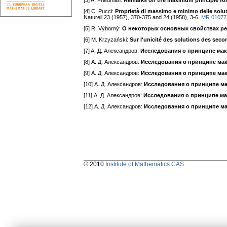
[3] A. Friedman:
Remarks on the maximum principle for
[4] С. Pucci:
Proprietà di massimo e minimo delle soluzi
Natureli 23 (1957), 370-375 and 24 (1958), 3-6.
MR 01077
[5] R. Výborný:
О некоторых основных свойствах р
[6] М. Krzyzański:
Sur l'unicité des solutions des sec
[7] A. Д. Александров:
Исследования о принципе мак
[8] А. Д. Александров:
Исследования о принципе ма
[9] А. Д. Александров:
Исследования о принципе ма
[10] А. Д. Александров:
Исследования о принципе м
[11] А. Д. Александров:
Исследования о принципе ма
[12] А. Д. Александров:
Исследования о принципе м
© 2010
Institute of Mathematics CAS