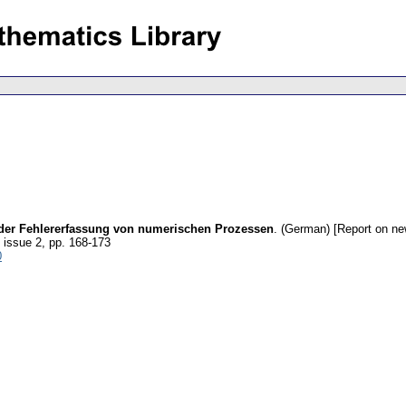
 der Fehlererfassung von numerischen Prozessen
.
(German) [Report on new
, issue 2
,
pp. 168-173
0