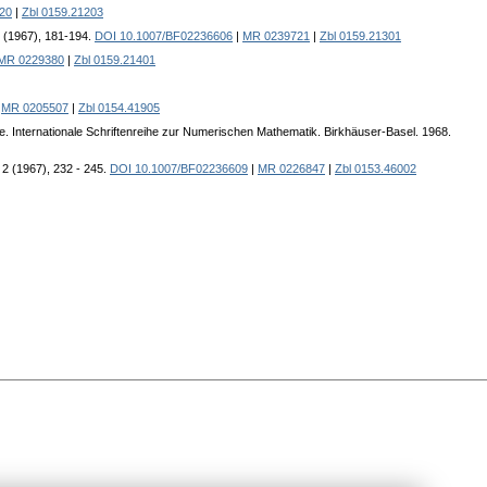
20
|
Zbl 0159.21203
2 (1967), 181-194.
DOI 10.1007/BF02236606
|
MR 0239721
|
Zbl 0159.21301
MR 0229380
|
Zbl 0159.21401
|
MR 0205507
|
Zbl 0154.41905
ie. Internationale Schriftenreihe zur Numerischen Mathematik. Birkhäuser-Basel. 1968.
 2 (1967), 232 - 245.
DOI 10.1007/BF02236609
|
MR 0226847
|
Zbl 0153.46002