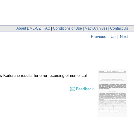
About DML-CZ
|
FAQ
|
Conditions of Use
|
Math Archives
|
Contact Us
Previous
|
Up
|
Next
 Karlsruhe results for error recording of numerical
Feedback