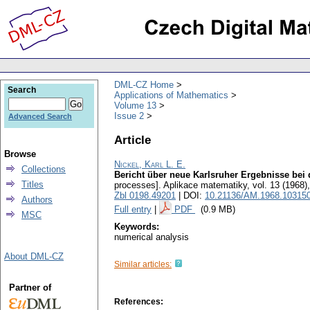
DML-CZ Home
Search
Applications of Mathematics
Volume 13
Issue 2
Advanced Search
Article
Browse
Nickel, Karl L. E.
Collections
Bericht über neue Karlsruher Ergebnisse bei
Titles
processes].
Aplikace matematiky
,
vol. 13 (1968)
Zbl 0198.49201
| DOI:
10.21136/AM.1968.10315
Authors
Full entry
|
PDF
(0.9 MB)
MSC
Keywords:
numerical analysis
About DML-CZ
Similar articles:
Partner of
References: