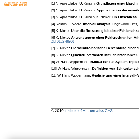
[1] N. Apostolatos, U. Kulisch:
Grundlagen einer Maschin
[2] N. Apostolatos, U. Kulisch:
Approximation der erweite
[3] N. Apostolatos, U. Kulisch, K. Nickel:
Ein Einschliessu
[4] Ramon E. Moore:
Intervall analysis
. Englewood Cliffs,
[5] K. Nickel:
Über die Notwendigkeit einer Fehlerschr
[6] K. Nickel:
Anwendungen einer Fehlerschranken-Ari
Zbl 0182.48901
[7] K. Nickel:
Die vollautomatische Berechnung einer ei
[8] K. Nickel:
Quadraturverfahren mit Fehlerschranken
[9] W. Hans Wippermann:
Manual für das System Triple
[10] W. Hans Wippermann:
Definition von Schrankenzahl
[11] W. Hans Wippermann:
Realisierung einer Intervall
© 2010
Institute of Mathematics CAS