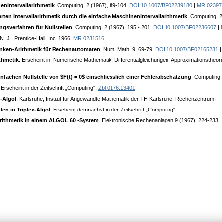
enintervallarithmetik
. Computing, 2 (1967), 89-104.
DOI 10.1007/BF02239180
|
MR 02397
rten Intervallarithmetik durch die einfache Maschinenintervallarithmetik
. Computing, 
ngsverfahren für Nullstellen
. Computing, 2 (1967), 195 - 201.
DOI 10.1007/BF02236607
|
 N. J.: Prentice-Hall, Inc. 1966.
MR 0231516
anken-Arithmetik für Rechenautomaten
. Num. Math. 9, 69-79.
DOI 10.1007/BF02165231
thmetik
. Erscheint in: Numerische Mathematik, Differentialgleichungen. Approximationstheor
nfachen Nullstelle von $F(t) = 0$ einschliesslich einer Fehlerabschätzung
. Computing,
. Erscheint in der Zeitschrift „Computing".
Zbl 0176.13401
x-Algol
. Karlsruhe, Institut für Angewandte Mathematik der TH Karlsruhe, Rechenzentrum.
en in Triplex-Algol
. Erscheint demnächst in der Zeitschrift „Computing".
-Arithmetik in einem ALGOL 60 -System
. Elektronische Rechenanlagen 9 (1967), 224-233.