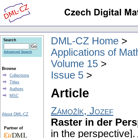
DML-CZ Home
Search
Applications of Ma
Advanced Search
Volume 15
Browse
Issue 5
Collections
Titles
Article
Authors
MSC
Zámožík, Jozef
About DML-CZ
Raster in der Pers
Partner of
in the perspective].