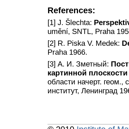
References:
[1] J. Šlechta:
Perspekti
umění, SNTL, Praha 1955
[2] R. Piska V. Medek:
De
Praha 1966.
[3] А. И. Зметный:
Пост
картинной плоскости
области начерт. геом., с
институт, Ленинград 19