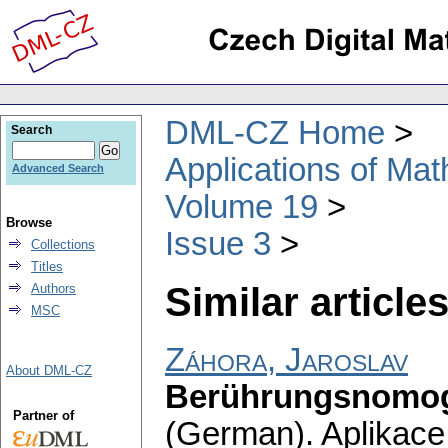
DML-CZ Home
Search
Applications of Ma
Advanced Search
Volume 19
Browse
Issue 3
Collections
Titles
Similar articles
Authors
MSC
Záhora, Jaroslav
About DML-CZ
Berührungsnomog
Partner of
(German).
Aplikace