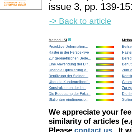
issue 3
,
pp. 139-15
-> Back to article
Method LSI
Metho
Projektive Deformation...
Beitra
Raster in der Perspektive
Raster
Zur geometrischen Bede...
Berech
Eine Anwendung der Dif...
Benütz
Über die Optimierung v...
Zum v
Benützung der Steiner-...
Konstr
Über die Kundenreihenf...
Geome
Konstruktionen der lin...
Zur Ap
Die Bedeutung der Foka...
Die th
Stationäre eindimensio...
Statio
We appreciate your fe
similarity of articles (e
Please
contact us
. It 