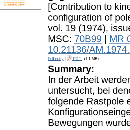
[Contribution to ki
configuration of pol
vol. 19 (1974), issu
MSC:
70B99
|
MR 
10.21136/AM.1974
Full entry
|
PDF
(1.1 MB)
Summary:
In der Arbeit werd
untersucht, bei den
folgende Rastpole 
Konfigurationseinge
Bewegungen wurde 