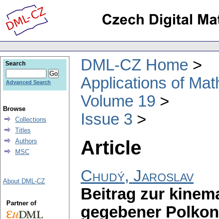
DML-CZ Home
Search
Applications of Ma
Advanced Search
Volume 19
Browse
Issue 3
Collections
Titles
Article
Authors
MSC
Chudý, Jaroslav
About DML-CZ
Beitrag zur kinem
Partner of
gegebener Polkon