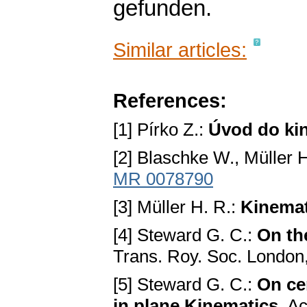
gefunden.
Similar articles:
References:
[1] Pírko Z.:
Úvod do ki
[2] Blaschke W., Müller 
MR 0078790
[3] Müller H. R.:
Kinemat
[4] Steward G. C.:
On th
Trans. Roy. Soc. London
[5] Steward G. C.:
On cer
in plane Kinematics
. A