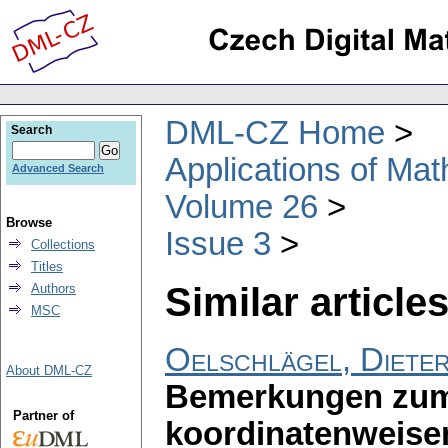
DML-CZ Home
Search
Applications of Ma
Advanced Search
Volume 26
Browse
Issue 3
Collections
Titles
Similar articles
Authors
MSC
Oelschlägel, Diete
About DML-CZ
Bemerkungen zum
Partner of
koordinatenweise