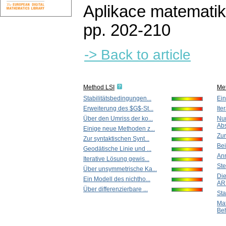
Aplikace matematik
pp. 202-210
-> Back to article
Method LSI
Me
Stabilitätsbedingungen...
Ein
Erweiterung des $G$-St...
Ite
Über den Umriss der ko...
Nu
Abs
Einige neue Methoden z...
Zur
Zur syntaktischen Synt...
Bei
Geodätische Linie und ...
Ann
Iterative Lösung gewis...
Ste
Über unsymmetrische Ka...
Di
Ein Modell des nichtho...
ARM
Über differenzierbare ...
Sta
Ma
Beh