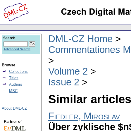
DML-CZ Home
Search
Commentationes Mat
Advanced Search
Browse
Volume 2
Collections
Titles
Issue 2
Authors
MSC
Similar articles
About DML-CZ
Fiedler, Miroslav
Partner of
Über zyklische $