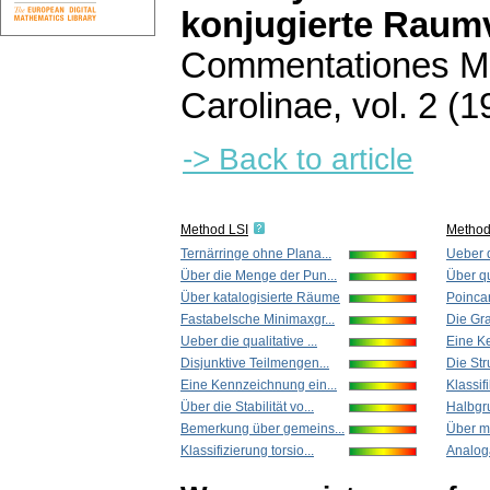
konjugierte Raum
Commentationes Ma
Carolinae
,
vol. 2 (1
-> Back to article
Method LSI
Metho
Ternärringe ohne Plana...
Ueber di
Über die Menge der Pun...
Über qu
Über katalogisierte Räume
Poincaré
Fastabelsche Minimaxgr...
Die Gra
Ueber die qualitative ...
Eine K
Disjunktive Teilmengen...
Die Str
Eine Kennzeichnung ein...
Klassifi
Über die Stabilität vo...
Halbgr
Bemerkung über gemeins...
Über m
Klassifizierung torsio...
Analog