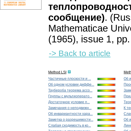
теплопроводност
сообщение)
.
(Rus
Mathematicae Unive
(1965), issue 1
,
pp.
-> Back to article
Method LSI
Met
Частичные плоскости и ...
Об и
Об одном условии диффе...
Прос
Таубероба теорема ассо...
Зaмe
Группы с мультиоперато...
Прил
Достаточное условие п...
Тeoр
Зaмeчaния о неподвижн...
К те
Oб инвариантности хара...
Cлаб
Заметка о разрешимости...
Об и
Cлабая сходимость в ко...
Лин