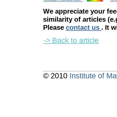
Тeoремы о среднем знач...
Oб и
We appreciate your fe
similarity of articles (e
Please
contact us
. It 
-> Back to article
© 2010
Institute of 