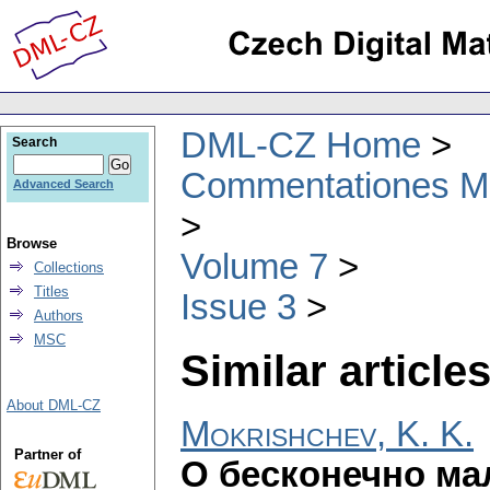
DML-CZ Home
Search
Commentationes Mat
Advanced Search
Browse
Volume 7
Collections
Titles
Issue 3
Authors
MSC
Similar articles
About DML-CZ
Mokrishchev, K. K.
Partner of
О бесконечно ма