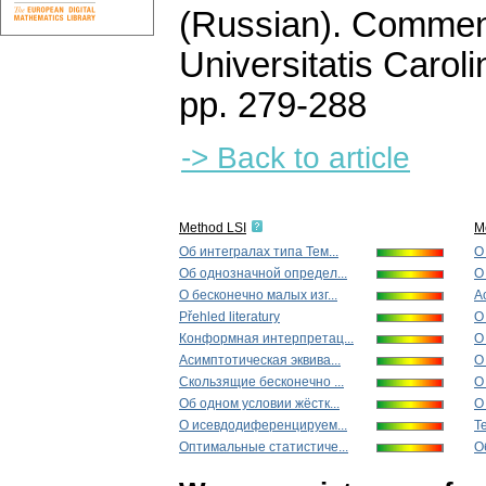
(Russian).
Comment
Universitatis Carol
pp. 279-288
-> Back to article
Method LSI
M
Об интегралах типа Тем...
О
Oб однозначной опрeдел...
О
О бесконечно малых изг...
А
Přehled literatury
О
Конформная интерпретац...
О
Асимптотическая эквива...
О
Скoльзящиe бecконeчнo ...
О
Об одном условии жёстк...
О
О исевдодиференцируем...
Т
Оптимальные статистиче...
О