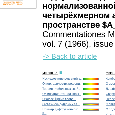
нормализованной
четырёхмерном
пространстве $A
Commentationes Mat
vol. 7 (1966), issue
-> Back to article
Method LSI
Metho
Исследование решений в...
Конфо
O периодических решени...
О сме
Теория глобальных свой...
Диффе
Об инварианте Вэльша к...
Сверх
О числе $\pi$ и тeope...
Неэле
О связи сингулярных за...
О связ
Пример диффузионного
О подп
п...
К теор