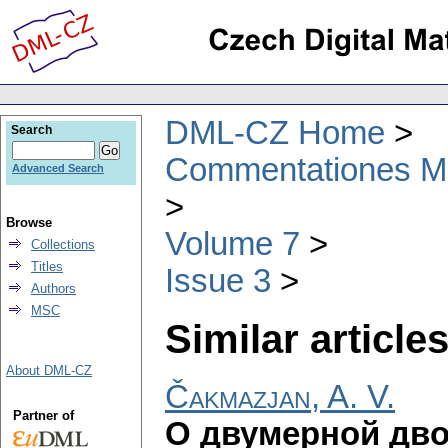
DML-CZ Home
Search
Commentationes Mat
Advanced Search
Browse
Volume 7
Collections
Titles
Issue 3
Authors
MSC
Similar articles
About DML-CZ
Čakmazjan, A. V.
Partner of
О двумерной дв