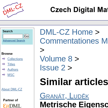
DML-CZ Home
Search
Commentationes Mat
Advanced Search
Browse
Volume 8
Collections
Titles
Issue 2
Authors
MSC
Similar articles
About DML-CZ
Granát, Luděk
Partner of
Metrische Eigensc