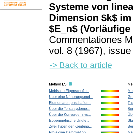
Systeme von line
Dimension $k$ im
$E_n$ (Vorläufige 
Commentationes Mat
vol. 8 (1967), issue
-> Back to article
Method LSI
Me
Metrische Eigenschafte...
Met
Über eine Näherungsmet...
Gru
Elementareigenschaften...
The
Über die Torsalsysteme...
Ber
Über die Konvergenz vo...
Übe
Isoperimetrische Ungle...
Sta
Zwei Typen der Kombina...
Bei
Projektive Deformation...
Met