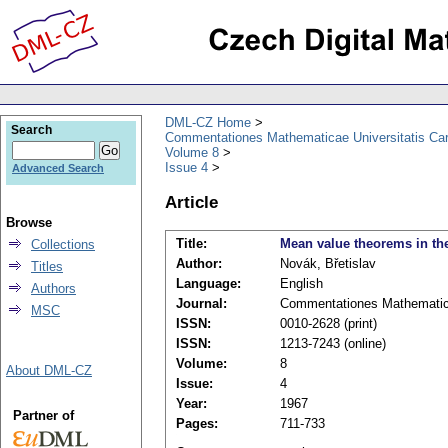
DML-CZ Home
Search
Commentationes Mathematicae Universitatis Car
Volume 8
Issue 4
Advanced Search
Article
Browse
Title:
Mean value theorems in the 
Collections
Author:
Novák, Břetislav
Titles
Language:
English
Authors
Journal:
Commentationes Mathematica
MSC
ISSN:
0010-2628 (print)
ISSN:
1213-7243 (online)
Volume:
8
About DML-CZ
Issue:
4
Year:
1967
Partner of
Pages:
711-733