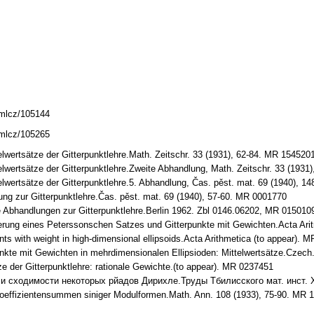
dmlcz/105144
dmlcz/105265
elwertsätze der Gitterpunktlehre.Math. Zeitschr. 33 (1931), 62-84. MR 154520
elwertsätze der Gitterpunktlehre.Zweite Abhandlung, Math. Zeitschr. 33 (193
elwertsätze der Gitterpunktlehre.5. Abhandlung, Čas. pěst. mat. 69 (1940), 
ng zur Gitterpunktlehre.Čas. pěst. mat. 69 (1940), 57-60. MR 0001770
Abhandlungen zur Gitterpunktlehre.Berlin 1962. Zbl 0146.06202, MR 015010
rung eines Peterssonschen Satzes und Gitterpunkte mit Gewichten.Acta Aritm
nts with weight in high-dimensional ellipsoids.Acta Arithmetica (to appear). 
nkte mit Gewichten in mehrdimensionalen Ellipsioden: Mittelwertsätze.Czech.
e der Gitterpunktlehre: rationale Gewichte.(to appear). MR 0237451
 сходимости некоторых рйадов Дирихле.Труды Тбилисского мат. инст. XXI
oeffizientensummen siniger Modulformen.Math. Ann. 108 (1933), 75-90. MR 