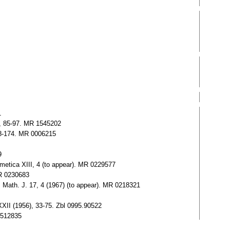
1
1), 85-97. MR 1545202
148-174. MR 0006215
9
etica XIII, 4 (to appear). MR 0229577
MR 0230683
 Math. J. 17, 4 (1967) (to appear). MR 0218321
I (1956), 33-75. Zbl 0995.90522
1512835