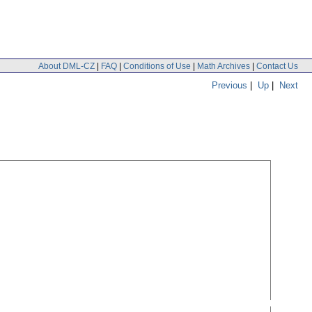
About DML-CZ
|
FAQ
|
Conditions of Use
|
Math Archives
|
Contact Us
Previous
|
Up
|
Next