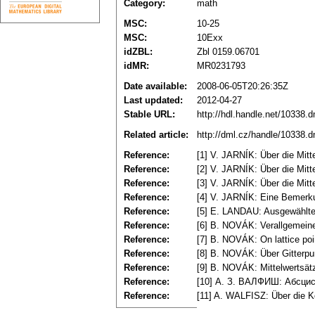
Category:
math
MSC:
10-25
MSC:
10Exx
idZBL:
Zbl 0159.06701
idMR:
MR0231793
Date available:
2008-06-05T20:26:35Z
Last updated:
2012-04-27
Stable URL:
http://hdl.handle.net/10338.
Related article:
http://dml.cz/handle/10338.
Reference:
[1] V. JARNÍK: Über die Mitt
Reference:
[2] V. JARNÍK: Über die Mitt
Reference:
[3] V. JARNÍK: Über die Mitt
Reference:
[4] V. JARNÍK: Eine Bemerku
Reference:
[5] E. LANDAU: Ausgewählte 
Reference:
[6] B. NOVÁK: Verallgemeine
Reference:
[7] B. NOVÁK: On lattice poi
Reference:
[8] B. NOVÁK: Über Gitterpu
Reference:
[9] B. NOVÁK: Mittelwertsätz
Reference:
[10] А. З. ВАЛФИШ: Абсциси
Reference:
[11] A. WALFISZ: Über die K