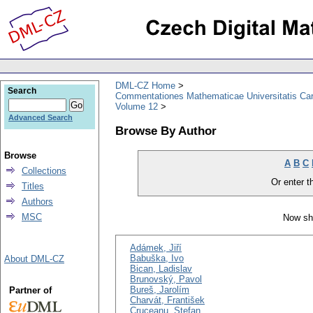
DML-CZ Home
Search
Commentationes Mathematicae Universitatis Car
Volume 12
Advanced Search
Browse By Author
Browse
A
B
C
Collections
Or enter th
Titles
Authors
MSC
Now sh
Adámek, Jiří
Babuška, Ivo
About DML-CZ
Bican, Ladislav
Brunovský, Pavol
Bureš, Jarolím
Partner of
Charvát, František
Cruceanu, Ştefan