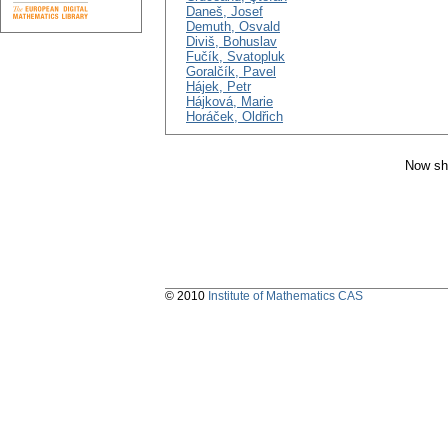
Daneš, Josef
Demuth, Osvald
Diviš, Bohuslav
Fučík, Svatopluk
Goralčík, Pavel
Hájek, Petr
Hájková, Marie
Horáček, Oldřich
Now sh
© 2010
Institute of Mathematics CAS