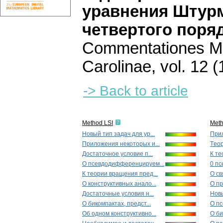
уравнения Штурм
четвертого поря
Commentationes Ma
Carolinae
,
vol. 12 (
-> Back to article
Method LSI
Met
Новый тип задач для ур...
Прил
Приложения некоторых и...
Tеор
Достаточное условие п...
К те
О псевдодифференцируем...
0 п
К теории вращения пред...
О св
О конструктивных aнaлo...
О пр
Достаточные условия н...
Новы
О бикомпaктax, пpeдcт...
О п
Об одном конструктивно...
О би