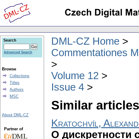
DML-CZ Home
Search
Commentationes Mat
Advanced Search
Browse
Volume 12
Collections
Titles
Issue 4
Authors
MSC
Similar articles
About DML-CZ
Kratochvíl, Alexan
Partner of
О дискретности 