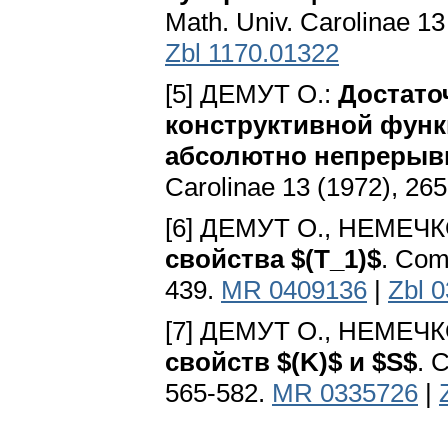
Math. Univ. Carolinae 13
Zbl 1170.01322
[5] ДЕМУТ О.:
Достато
конструктивной функ
абсолютно непрерыв
Carolinae 13 (1972), 26
[6] ДЕМУТ О., НЕМЕЧК
свойства $(T_1)$
. Com
439.
MR 0409136
|
Zbl 
[7] ДЕМУТ O., НЕМЕЧК
свойств $(K)$ и $S$
. 
565-582.
MR 0335726
|