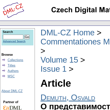
DML-CZ Home
Search
Commentationes Mat
Advanced Search
Browse
Volume 15
Collections
Titles
Issue 1
Authors
MSC
Article
About DML-CZ
Demuth, Osvald
Partner of
О представимост