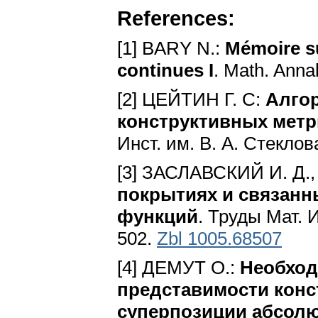
References:
[1] BARY N.:
Mémoire su
continues I
. Math. Anna
[2] ЦЕЙТИН Г. С:
Алго
конструктивных метр
Инст. им. В. А. Стеклов
[3] ЗАСЛАВСКИЙ И. Д.
покрытиях и связанн
функций
. Труды Мат. И
502.
Zbl 1005.68507
[4] ДЕМУТ О.:
Необход
представимости конс
суперпозиции абсол