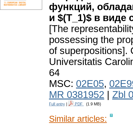
функций, облада
и $(T_1)$ в виде
[The representabilit
possessing the prop
of superpositions].
Universitatis Carol
64
MSC:
02E05
,
02E9
MR 0381952
|
Zbl 
Full entry
|
PDF
(1.9 MB)
Similar articles: