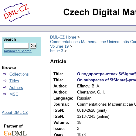
DML-CZ Home
Search
Commentationes Mathematicae Universitatis Car
Volume 19
Issue 3
Advanced Search
Article
Browse
Title:
О подпространствах $\Sigma
Collections
Title:
On subspaces of $\Sigma$-prod
Titles
Author:
Efimov, B. A.
Authors
Author:
Chertanov, G. I.
MSC
Language:
Russian
Journal:
Commentationes Mathematicae Uni
ISSN:
0010-2628 (print)
About DML-CZ
ISSN:
1213-7243 (online)
Volume:
19
Partner of
Issue:
3
Year:
1978