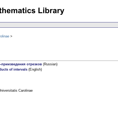
olinae
$-приизведения отрезков
(Russian)
ucts of intervals
(English)
versitatis Carolinae