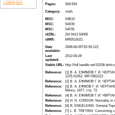
Pages:
569-593
Category:
math
MSC:
54B10
MSC:
54D30
MSC:
54F05
idZBL:
Zbl 0413.54005
idMR:
MR0515021
Date
2008-06-05T20:59:12Z
available:
Last
2012-04-28
updated:
Stable URL:
http://hdl.handle.net/10338.dmlc
Reference:
[1] В. А. ЕФИМОВ Г. И. ЧЕРТАН
1225.01052, MR 0362222
Reference:
[2] В. А. ЕФИМОВ Г. И. ЧЕРТАН
Reference:
[3] В. А. ЕФМОВ Г. И. ЧЕРТАН
Минск, 1977, стр. 72.
Reference:
[4] В. А. ЕФИМОВ Г. И. ЧВРТАН
Reference:
[5] Н. Н. СОRSON: Normality in 
Reference:
[6] R. ENGELKING: General Top
Reference:
[7] L. B. TREYBIG: Concerning c