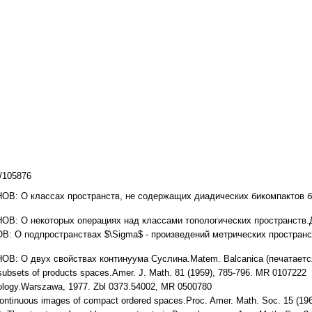
z/105876
ОВ: О классах пространств, не содержащих диадических бикомпактов боль
ОВ: О некоторых операциях над классами топологических пространств.ДАН
ОВ: O подпространствах $\Sigma$ - произведений метрических простран
ОВ: O двух свойствах континуума Суслина.Matem. Balcanica (печатается
subsets of products spaces.Аmer. J. Math. 81 (1959), 785-796. MR 0107222
ology.Warszawa, 1977. Zbl 0373.54002, MR 0500780
ontinuous images of compact ordered spaces.Proc. Amer. Math. Soc. 15 (19