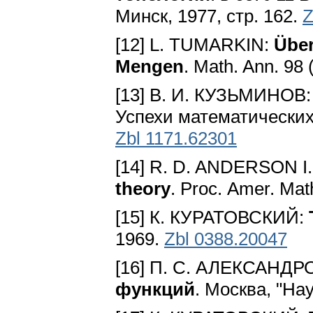
Минск, 1977, стр. 162.
Z
[12] L. TUMARKIN:
Über
Mengen
. Math. Ann. 98
[13] В. И. КУЗЬМИНОВ
Успехи математических 
Zbl 1171.62301
[14] R. D. ANDERSON I
theory
. Рrос. Аmer. Mat
[15] К. КУРАТОВСКИЙ:
1969.
Zbl 0388.20047
[16] П. С. АЛЕКСАНДР
функций
. Москва, "На