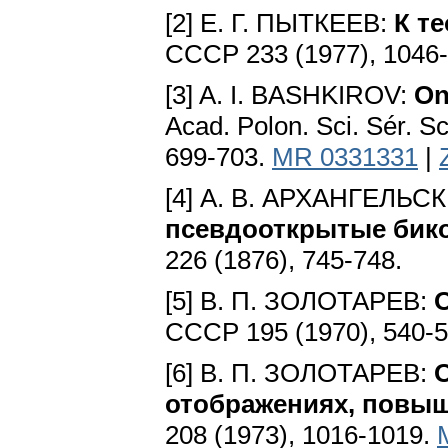
[2] Е. Г. ПЫТКЕЕВ:
К т
СССР 233 (1977), 1046
[3] A. I. BASHKIROV:
On
Acad. Polon. Sci. Sér. S
699-703.
MR 0331331
|
[4] А. В. АРХАНГЕЛЬС
псевдооткрытые бик
226 (1876), 745-748.
[5] В. П. ЗОЛОТАРЕВ:
СССР 195 (1970), 540-
[6] В. П. ЗОЛОТАРЕВ:
отображениях, повы
208 (1973), 1016-1019.