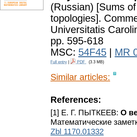
(Russian) [Sums of
topologies].
Commen
Universitatis Carol
pp. 595-618
MSC:
54F45
|
MR 
Full entry
|
PDF
(3.3 MB)
Similar articles:
References:
[1] Е. Г. ПЫТКЕЕВ:
О в
Математические заметки
Zbl 1170.01332