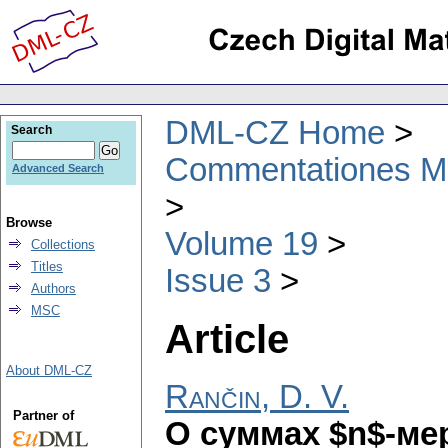
DML-CZ Home
Search
Commentationes Mat
Advanced Search
Browse
Volume 19
Collections
Titles
Issue 3
Authors
MSC
Article
About DML-CZ
Rančin, D. V.
Partner of
О cуммax $n$-ме