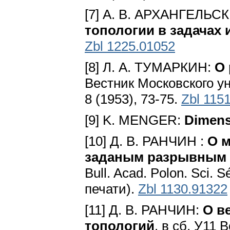
[7] А. В. АРХАНГЕЛЬ
топологии в задачах 
Zbl 1225.01052
[8] Л. А. ТУМАРКИН:
О
Вестник Московского ун
8 (1953), 73-75.
Zbl 115
[9] K. MENGER:
Dimens
[10] Д. В. РАНЧИН :
О м
заданым разрывным о
Bull. Acad. Polon. Sci. S
печати).
Zbl 1130.91322
[11] Д. В. РАНЧИН:
O в
топологий
. в сб. У11