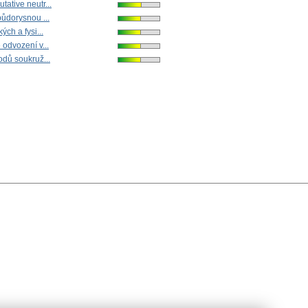
ative neutr...
ůdorysnou ...
ých a fysi...
odvození v...
dů soukruž...