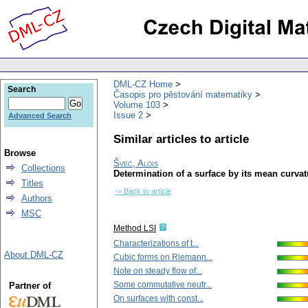
DML-CZ Home
Search
Časopis pro pěstování matematiky
Volume 103
Issue 2
Advanced Search
Similar articles to article
Browse
Švec, Alois
Collections
Determination of a surface by its mean curvat
Titles
-> Back to article
Authors
MSC
Method LSI
Characterizations of t...
About DML-CZ
Cubic forms on Riemann...
Note on steady flow of...
Some commutative neutr...
Partner of
On surfaces with const...