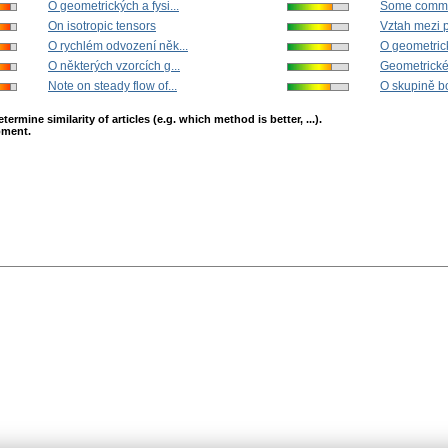
O geometrických a fysi...
Some commut
On isotropic tensors
Vztah mezi p
O rychlém odvození něk...
O geometrick
O některých vzorcích g...
Geometrické 
Note on steady flow of...
O skupině bo
mine similarity of articles (e.g. which method is better, ...).
opment.