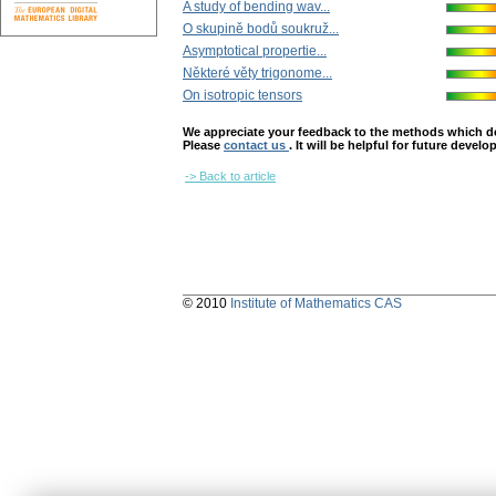
A study of bending wav...
O skupině bodů soukruž...
Asymptotical propertie...
Některé věty trigonome...
On isotropic tensors
We appreciate your feedback to the methods which deter
Please
contact us
. It will be helpful for future devel
-> Back to article
© 2010
Institute of Mathematics CAS