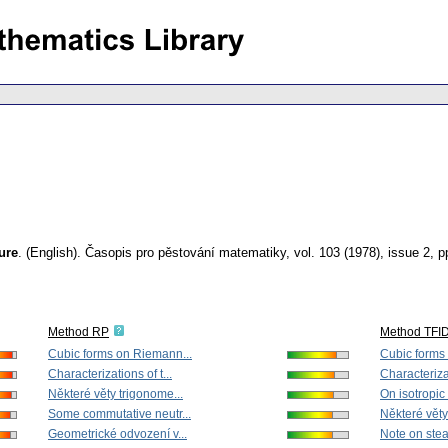
ure
.
(English).
Časopis pro pěstování matematiky
,
vol. 103 (1978), issue 2
,
p
Method RP
Method TFI
Cubic forms on Riemann...
Cubic forms
Characterizations of t...
Characterizat
Některé věty trigonome...
On isotropic
Some commutative neutr...
Některé věty
Geometrické odvození v...
Note on stead