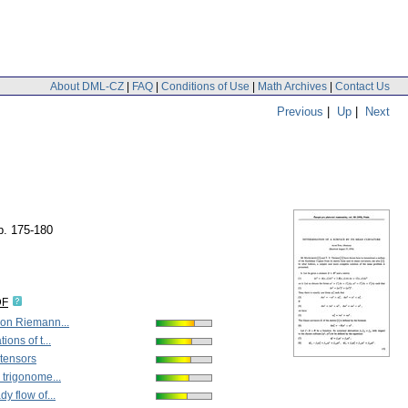
About DML-CZ
|
FAQ
|
Conditions of Use
|
Math Archives
|
Contact Us
Previous
|
Up
|
Next
p. 175-180
DF
 on Riemann...
ions of t...
 tensors
 trigonome...
y flow of...