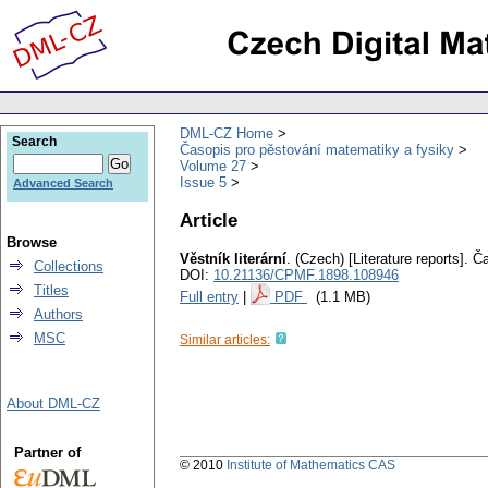
DML-CZ Home
Search
Časopis pro pěstování matematiky a fysiky
Volume 27
Issue 5
Advanced Search
Article
Browse
Věstník literární
.
(Czech) [Literature reports].
Ča
Collections
DOI:
10.21136/CPMF.1898.108946
Titles
Full entry
|
PDF
(1.1 MB)
Authors
MSC
Similar articles:
About DML-CZ
Partner of
© 2010
Institute of Mathematics CAS