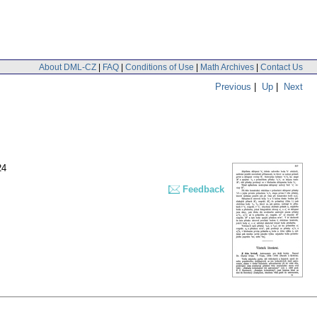
About DML-CZ
|
FAQ
|
Conditions of Use
|
Math Archives
|
Contact Us
Previous
|
Up
|
Next
24
Feedback