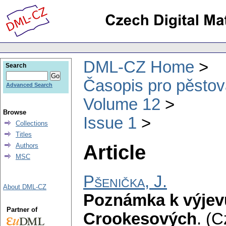
DML-CZ Home
Search
Časopis pro pěstov
Advanced Search
Volume 12
Browse
Issue 1
Collections
Titles
Article
Authors
MSC
Pšenička, J.
About DML-CZ
Poznámka k výjev
Partner of
Crookesových
.
(C