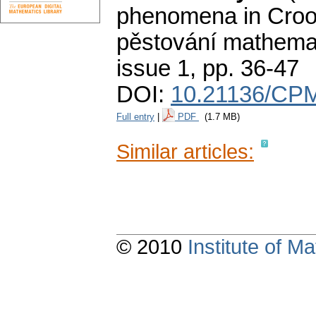
phenomena in Croo
pěstování mathemat
issue 1
,
pp. 36-47
DOI:
10.21136/CPM
Full entry
|
PDF
(1.7 MB)
Similar articles:
© 2010
Institute of 