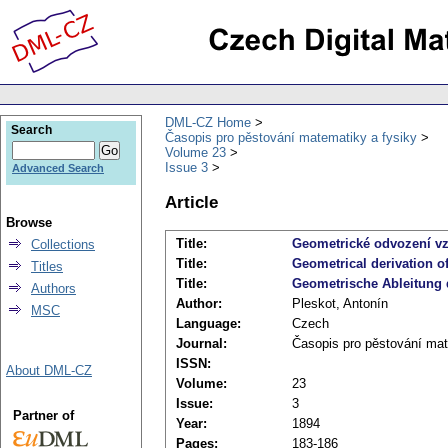
DML-CZ Home
Search
Časopis pro pěstování matematiky a fysiky
Volume 23
Issue 3
Advanced Search
Article
Browse
Title:
Geometrické odvození vz
Collections
Title:
Geometrical derivation o
Titles
Title:
Geometrische Ableitung 
Authors
Author:
Pleskot, Antonín
MSC
Language:
Czech
Journal:
Časopis pro pěstování mat
ISSN:
About DML-CZ
Volume:
23
Issue:
3
Partner of
Year:
1894
Pages:
183-186