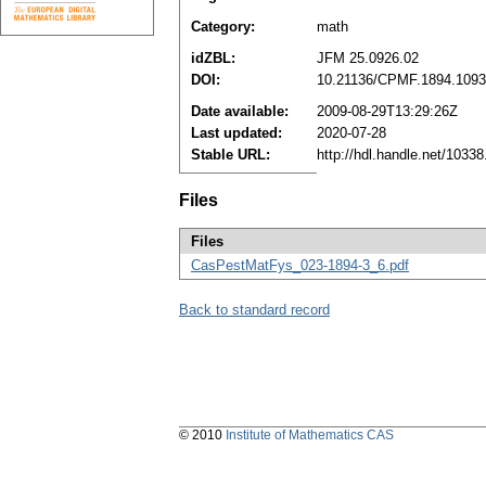
Category:
math
idZBL:
JFM 25.0926.02
DOI:
10.21136/CPMF.1894.109
Date available:
2009-08-29T13:29:26Z
Last updated:
2020-07-28
Stable URL:
http://hdl.handle.net/1033
Files
Files
CasPestMatFys_023-1894-3_6.pdf
Back to standard record
© 2010
Institute of Mathematics CAS