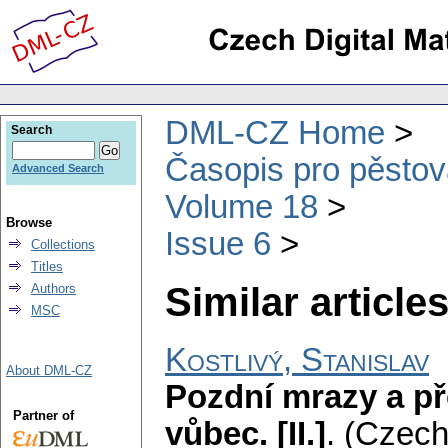
DML-CZ Home
Search
Časopis pro pěstov
Advanced Search
Volume 18
Browse
Issue 6
Collections
Titles
Similar articles
Authors
MSC
Kostlivý, Stanislav
About DML-CZ
Pozdní mrazy a p
Partner of
vůbec. [II.]
.
(Czech