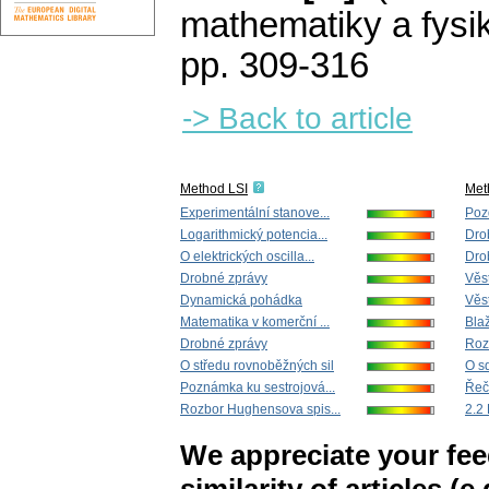
mathematiky a fysi
pp. 309-316
-> Back to article
Method LSI
Met
Experimentální stanove...
Pozd
Logarithmický potencia...
Dro
O elektrických oscilla...
Dro
Drobné zprávy
Věst
Dynamická pohádka
Věst
Matematika v komerční ...
Blaž
Drobné zprávy
Roz
O středu rovnoběžných sil
O s
Poznámka ku sestrojová...
Řeč 
Rozbor Hughensova spis...
2.2 
We appreciate your fe