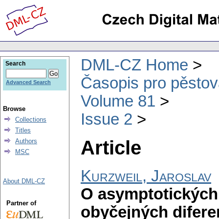
DML-CZ Home
Search
Časopis pro pěstov
Advanced Search
Volume 81
Browse
Issue 2
Collections
Titles
Article
Authors
MSC
Kurzweil, Jaroslav
About DML-CZ
O asymptotických 
Partner of
obyčejných diferen