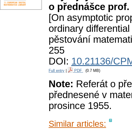
o přednášce prof. 
[On asymptotic prop
ordinary differential
pěstování matemat
255
DOI:
10.21136/CPM
Full entry
|
PDF
(0.7 MB)
Note:
Referát o pře
přednesené v matem
prosince 1955.
Similar articles: