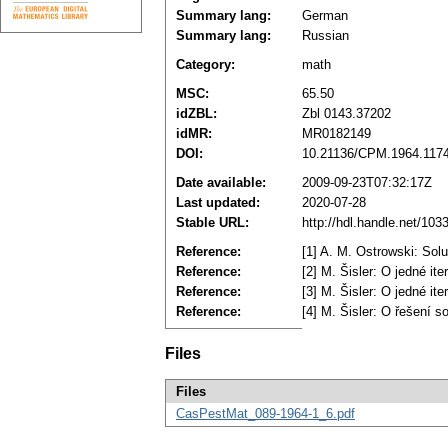
Summary lang:
German
Summary lang:
Russian
Category:
math
MSC:
65.50
idZBL:
Zbl 0143.37202
idMR:
MR0182149
DOI:
10.21136/CPM.1964.117
Date available:
2009-09-23T07:32:17Z
Last updated:
2020-07-28
Stable URL:
http://hdl.handle.net/10
Reference:
[1] A. M. Ostrowski: So
Reference:
[2] M. Šisler: O jedné i
Reference:
[3] M. Šisler: O jedné it
Reference:
[4] M. Šisler: O řešení 
Files
Files
CasPestMat_089-1964-1_6.pdf