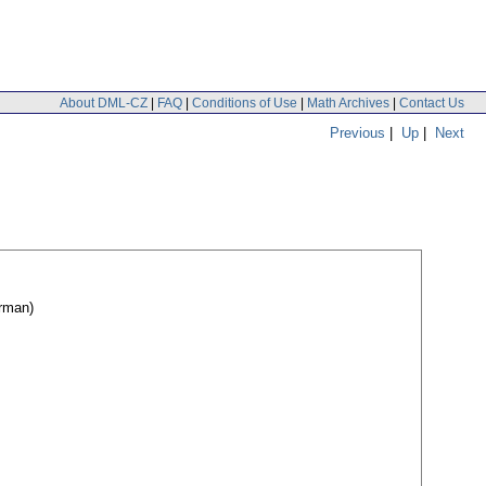
About DML-CZ
|
FAQ
|
Conditions of Use
|
Math Archives
|
Contact Us
Previous
|
Up
|
Next
rman)