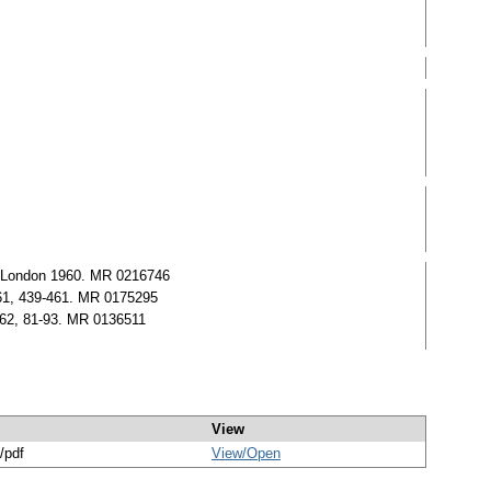
d London 1960. MR 0216746
1961, 439-461. MR 0175295
1962, 81-93. MR 0136511
View
/pdf
View/
Open