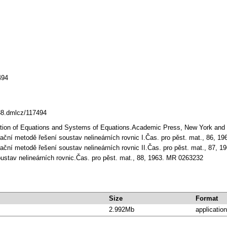
494
338.dmlcz/117494
lution of Equations and Systems of Equations.Academic Press, New York an
terační metodě řešení soustav nelineárních rovnic I.Čas. pro pěst. mat., 86, 
erační metodě řešení soustav nelineárních rovnic II.Čas. pro pěst. mat., 87, 
soustav nelineárních rovnic.Čas. pro pěst. mat., 88, 1963. MR 0263232
Size
Format
2.992Mb
application