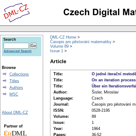
DML-CZ Home
Search
Časopis pro pěstování matematiky
Volume 89
Issue 1
Advanced Search
Article
Browse
Title:
O jedné iterační metodě
Collections
Title:
On an iteration process
Titles
Title:
Über ein Iterationsver
Authors
Author:
Šisler, Miroslav
MSC
Language:
Czech
Journal:
Časopis pro pěstování m
ISSN:
0528-2195
About DML-CZ
Volume:
89
Issue:
1
Partner of
Year:
1964
Pages:
36-52