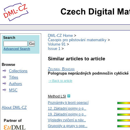
DML-CZ Home
Search
Časopis pro pěstování matematiky
Volume 91
Issue 1
Advanced Search
Similar articles to article
Browse
Zelinka, Bohdan
Collections
Pologrupa neprázdných podmnožin cyklické
Titles
-> Back to article
Authors
MSC
Method LSI
Poznámky k teorii operací
About DML-CZ
12. Základní pojmy o g...
19. Základní pojmy o g...
Výsledky cvičení a náv...
Partner of
Grupoidy a grupy s ope...