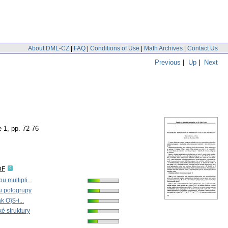
About DML-CZ
|
FAQ
|
Conditions of Use
|
Math Archives
|
Contact Us
Previous
|
Up
|
Next
e 1
,
pp. 72-76
DF
u multipli...
u pologrupy
ak O}$-i...
ké struktury