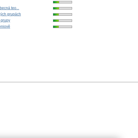
Obecná teo...
ckých grupách
 grupy
eniově