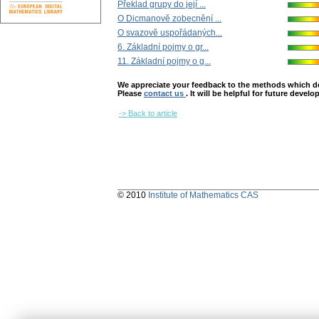
Překlad grupy do její ...
O Dicmanově zobecnění ...
O svazově uspořádaných...
6. Základní pojmy o gr...
11. Základní pojmy o g...
We appreciate your feedback to the methods which deter
Please
contact us
. It will be helpful for future devel
-> Back to article
© 2010
Institute of Mathematics CAS