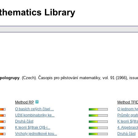
 pologrupy
.
(Czech).
Časopis pro pěstování matematiky
,
vol. 91 (1966), issu
Method RP
Method TFI
O basích celých čísel ...
O jednom typ
Užití kombinatoriky ke...
Průměr graf
Druhá část
K teorii ${\fr
K teorii ${\frak O}$-i...
4. Algebraic
Vrcholy jednotkové kou...
Druhá část