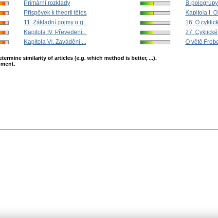
Primární rozklady
B-pologrupy
Příspěvek k theorii těles
Kapitola I. 
11. Základní pojmy o g...
16. O cykli
Kapitola IV. Převedení...
27. Cyklické
Kapitola VI. Zavádění ...
O větě Frob
mine similarity of articles (e.g. which method is better, ...).
opment.