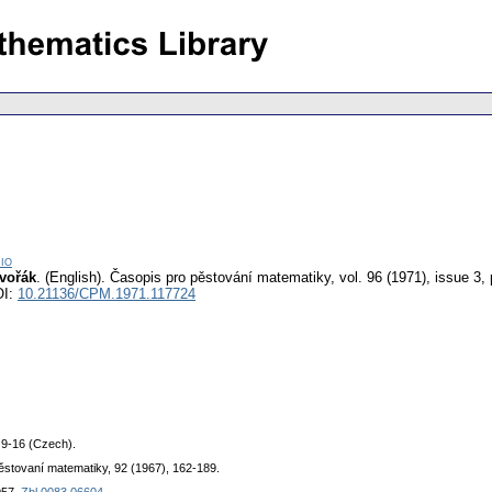
io
Dvořák
.
(English).
Časopis pro pěstování matematiky
,
vol. 96 (1971), issue 3
,
OI:
10.21136/CPM.1971.117724
 9-16 (Czech).
ěstovaní matematiky, 92 (1967), 162-189.