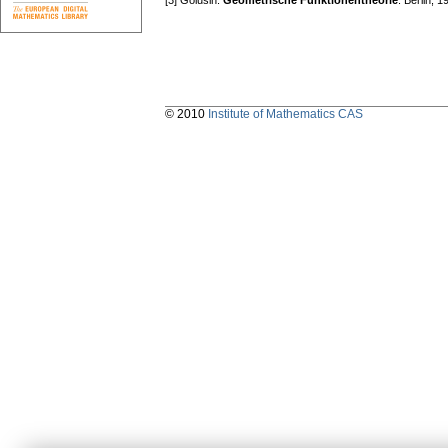
[3] Golusin:
Geometrische Funktionentheorie
. Berlin, 
© 2010
Institute of Mathematics CAS