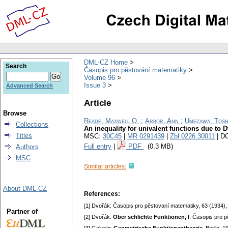
DML-CZ Home
Search
Časopis pro pěstování matematiky
Volume 96
Issue 3
Advanced Search
Article
Browse
Reade, Maxwell O.
;
Arbor, Ann
;
Umezawa, Tosh
Collections
An inequality for univalent functions due to 
Titles
MSC:
30C45
|
MR 0291439
|
Zbl 0226.30011
| D
Full entry
|
PDF
(0.3 MB)
Authors
MSC
Similar articles:
About DML-CZ
References:
[1] Dvořák: Časopis pro pěstovaní matematiky, 63 (1934),
Partner of
[2] Dvořák:
Ober schlichte Funktionen, I
. Časopis pro p