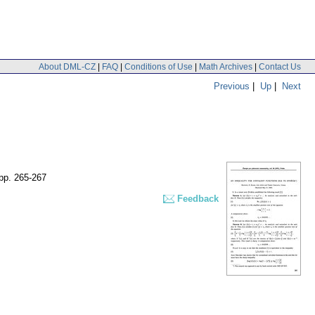
About DML-CZ
|
FAQ
|
Conditions of Use
|
Math Archives
|
Contact Us
Previous
|
Up
|
Next
pp. 265-267
Feedback