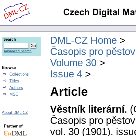
DML-CZ Home
Search
Časopis pro pěstov
Advanced Search
Volume 30
Browse
Issue 4
Collections
Titles
Article
Authors
MSC
Věstník literární
.
(
About DML-CZ
Časopis pro pěstov
Partner of
vol. 30 (1901), issu