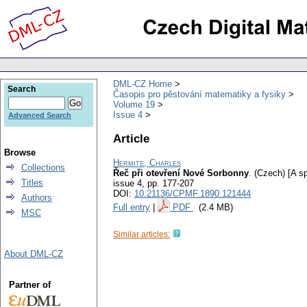
DML-CZ Home
Search
Časopis pro pěstování matematiky a fysiky
Volume 19
Issue 4
Advanced Search
Article
Browse
Hermite, Charles
Collections
Řeč při otevření Nové Sorbonny
.
(Czech) [A s
Titles
issue 4
,
pp. 177-207
DOI:
10.21136/CPMF.1890.121444
Authors
Full entry
|
PDF
(2.4 MB)
MSC
Similar articles:
About DML-CZ
Partner of