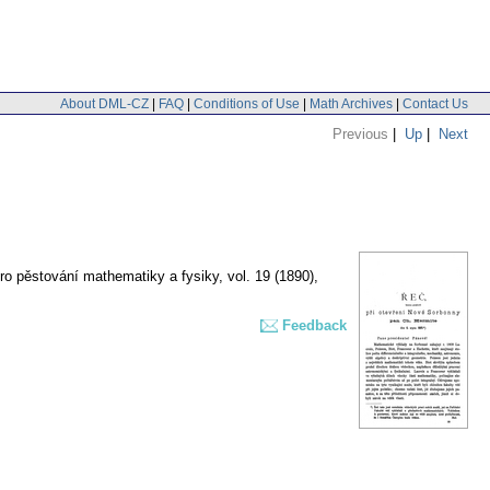
About DML-CZ
|
FAQ
|
Conditions of Use
|
Math Archives
|
Contact Us
Previous
|
Up
|
Next
ro pěstování mathematiky a fysiky
,
vol. 19 (1890),
Feedback