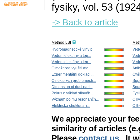
fysiky
,
vol. 53 (1924
-> Back to article
Method LSI
Met
Hydromagnetické vlny p...
Vede
Vedení elektřiny a tep...
Vede
Vedení elektřiny a tep...
Vede
O možnosti využití ato...
Anih
Experimentální doklad ...
Čtyř
O některých problémech...
Supr
Dimension of dust part...
Souč
Pokus o výklad silovéh...
Fysi
Význam pojmu resonančn...
O kv
Elektrická struktura h...
O th
We appreciate your fe
similarity of articles (e
Please
contact us
. It 