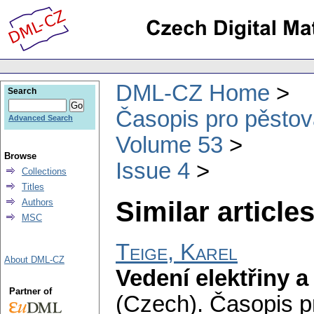
DML-CZ Home
Search
Časopis pro pěstov
Advanced Search
Volume 53
Browse
Issue 4
Collections
Titles
Similar articles
Authors
MSC
Teige, Karel
About DML-CZ
Vedení elektřiny a 
Partner of
(Czech).
Časopis p