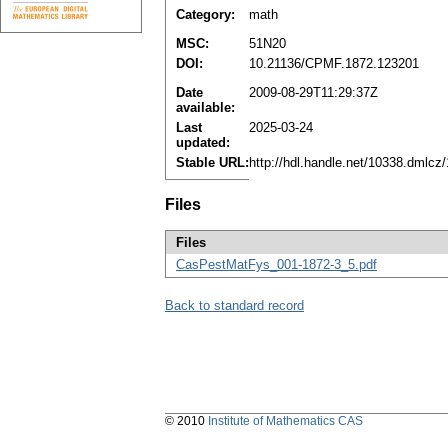
Category:
math
MSC:
51N20
DOI:
10.21136/CPMF.1872.123201
Date
2009-08-29T11:29:37Z
available:
Last
2025-03-24
updated:
Stable URL:
http://hdl.handle.net/10338.dmlcz
Files
Files
CasPestMatFys_001-1872-3_5.pdf
Back to standard record
© 2010
Institute of Mathematics CAS