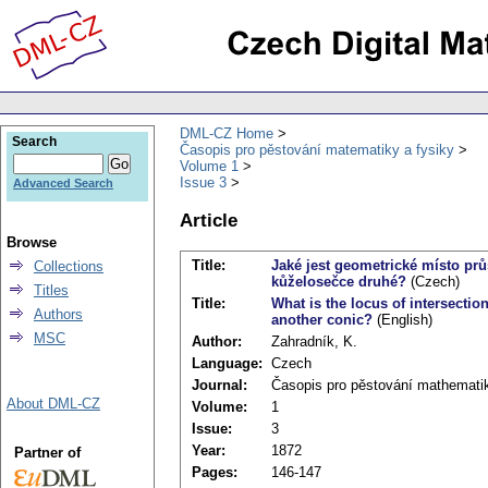
DML-CZ Home
Search
Časopis pro pěstování matematiky a fysiky
Volume 1
Issue 3
Advanced Search
Article
Browse
Title:
Jaké jest geometrické místo pr
Collections
kůželosečce druhé?
(Czech)
Titles
Title:
What is the locus of intersectio
Authors
another conic?
(English)
MSC
Author:
Zahradník, K.
Language:
Czech
Journal:
Časopis pro pěstování mathematik
About DML-CZ
Volume:
1
Issue:
3
Year:
1872
Partner of
Pages:
146-147