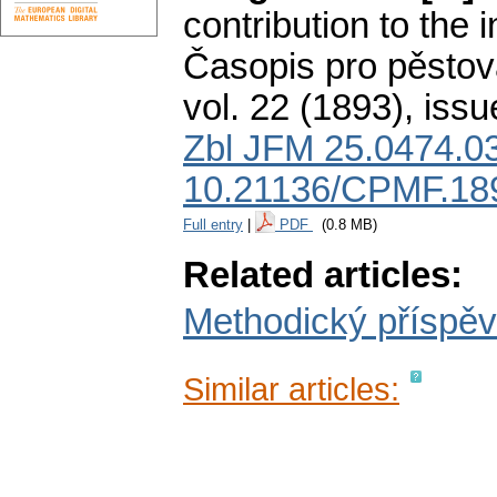
contribution to the in
Časopis pro pěstov
vol. 22 (1893), issu
Zbl JFM 25.0474.0
10.21136/CPMF.18
Full entry
|
PDF
(0.8 MB)
Related articles:
Methodický příspěve
Similar articles: