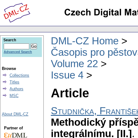
DML-CZ Home
Search
Časopis pro pěstov
Advanced Search
Volume 22
Browse
Issue 4
Collections
Titles
Article
Authors
MSC
Studnička, Františe
About DML-CZ
Methodický přísp
Partner of
integrálnímu. [II.]
.