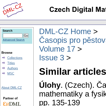
DML-CZ Home
Search
Časopis pro pěstov
Advanced Search
Volume 17
Browse
Issue 3
Collections
Titles
Similar articles
Authors
MSC
Úlohy
.
(Czech).
Ča
About DML-CZ
mathematiky a fysi
Partner of
pp. 135-139