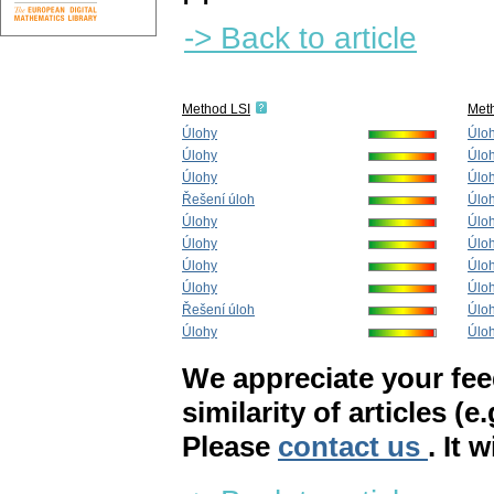
-> Back to article
Method LSI
Met
Úlohy
Úlo
Úlohy
Úlo
Úlohy
Úlo
Řešení úloh
Úlo
Úlohy
Úlo
Úlohy
Úlo
Úlohy
Úlo
Úlohy
Úlo
Řešení úloh
Úlo
Úlohy
Úlo
We appreciate your fe
similarity of articles (e
Please
contact us
. It 