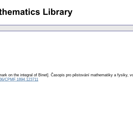
ark on the integral of Binet].
Časopis pro pěstování mathematiky a fysiky
,
v
136/CPMF.1894.123711