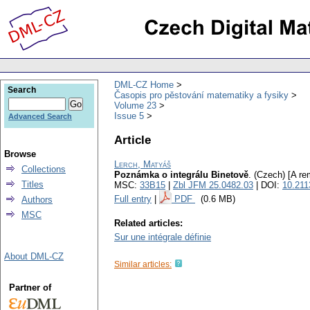
DML-CZ Home
Search
Časopis pro pěstování matematiky a fysiky
Volume 23
Issue 5
Advanced Search
Article
Browse
Lerch, Matyáš
Collections
Poznámka o integrálu Binetově
.
(Czech) [A rem
Titles
MSC:
33B15
|
Zbl JFM 25.0482.03
| DOI:
10.21
Full entry
|
PDF
(0.6 MB)
Authors
MSC
Related articles:
Sur une intégrale définie
About DML-CZ
Similar articles:
Partner of