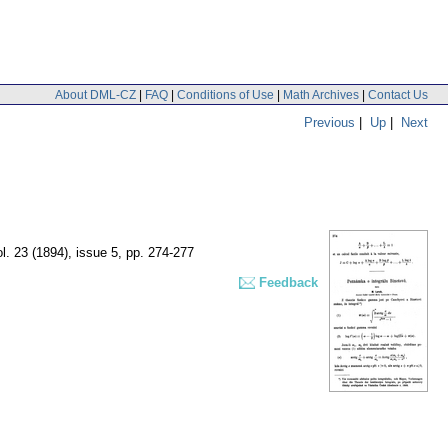
About DML-CZ
|
FAQ
|
Conditions of Use
|
Math Archives
|
Contact Us
Previous
|
Up
|
Next
ol. 23 (1894), issue 5
,
pp. 274-277
Feedback