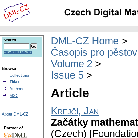
DML-CZ Home
Search
Časopis pro pěstov
Advanced Search
Volume 2
Browse
Issue 5
Collections
Titles
Article
Authors
MSC
Krejčí, Jan
About DML-CZ
Začátky mathematic
Partner of
(Czech) [Foundatio