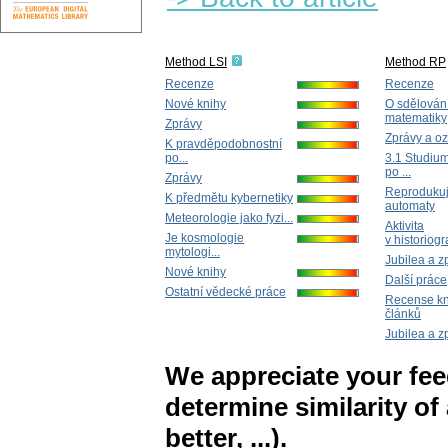
Method LSI
Method RP
Recenze
Recenze
Nové knihy
O sdělován
matematiky
Zprávy
Zprávy a o
K pravděpodobnostní
po...
3.1 Studium
po ...
Zprávy
Reprodukuj
K předmětu kybernetiky
automaty
Meteorologie jako fyzi...
Aktivita
Je kosmologie
v historiogra
mytologi...
Jubilea a z
Nové knihy
Další práce
Ostatní vědecké práce
Recense kn
článků
Jubilea a z
We appreciate your fe
determine similarity of
better, ...).