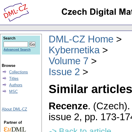
DML-CZ Home
Search
Kybernetika
Advanced Search
Volume 7
Browse
Issue 2
Collections
Titles
Similar articles
Authors
MSC
Recenze
.
(Czech).
About DML-CZ
issue 2
,
pp. 173-17
Partner of
-> Back to article