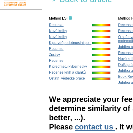
Method LSI
Method 
Recenze
Recense
Nové knihy
Recense
Nové knihy
O sdělov
matemati
K pravděpodobnostní po...
Jubilea 
Recense
Recense
Zprávy
Nové kni
Recense
Další pr
K předmětu kybernetiky
Jubilea 
Recense knih a článků
Book Re
Ostatní vědecké práce
Jubilea 
We appreciate your fe
determine similarity of
better, ...).
Please
contact us
. It 