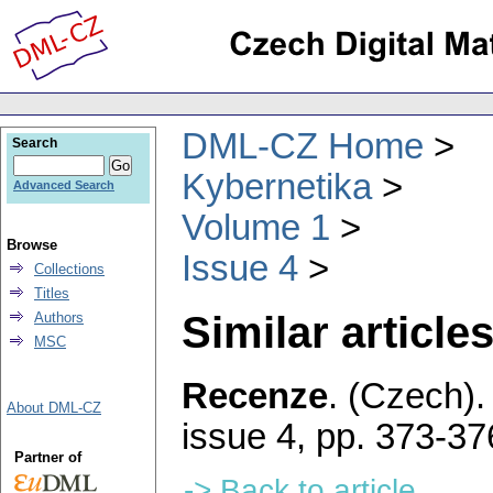
DML-CZ Home
Search
Kybernetika
Advanced Search
Volume 1
Browse
Issue 4
Collections
Titles
Similar articles
Authors
MSC
Recenze
.
(Czech).
About DML-CZ
issue 4
,
pp. 373-37
Partner of
-> Back to article