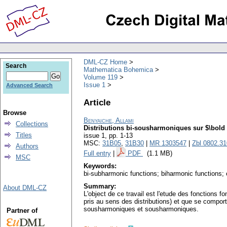
DML-CZ Home
Search
Mathematica Bohemica
Volume 119
Issue 1
Advanced Search
Article
Browse
Benyaiche, Allami
Collections
Distributions bi-sousharmoniques sur $\bold 
Titles
issue 1
,
pp. 1-13
MSC:
31B05
,
31B30
|
MR 1303547
|
Zbl 0802.3
Authors
Full entry
|
PDF
(1.1 MB)
MSC
Keywords:
bi-subharmonic functions; biharmonic functions; o
Summary:
About DML-CZ
L'object de ce travail est l'etude des fonctions
pris au sens des distributions) et que se comport
sousharmoniques et sousharmoniques.
Partner of