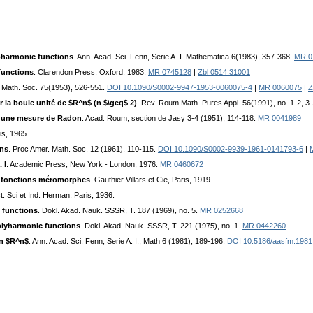
ubharmonic functions
. Ann. Acad. Sci. Fenn, Serie A. I. Mathematica 6(1983), 357-368.
MR 0
functions
. Clarendon Press, Oxford, 1983.
MR 0745128
|
Zbl 0514.31001
. Math. Soc. 75(1953), 526-551.
DOI 10.1090/S0002-9947-1953-0060075-4
|
MR 0060075
|
Z
 la boule unité de $R^n$ (n $\geq$ 2)
. Rev. Roum Math. Pures Appl. 56(1991), no. 1-2, 3
 une mesure de Radon
. Acad. Roum, section de Jasy 3-4 (1951), 114-118.
MR 0041989
is, 1965.
ons
. Proc Amer. Math. Soc. 12 (1961), 110-115.
DOI 10.1090/S0002-9939-1961-0141793-6
|
 I
. Academic Press, New York - London, 1976.
MR 0460672
es fonctions méromorphes
. Gauthier Villars et Cie, Paris, 1919.
ct. Sci et Ind. Herman, Paris, 1936.
 functions
. Dokl. Akad. Nauk. SSSR, T. 187 (1969), no. 5.
MR 0252668
olyharmonic functions
. Dokl. Akad. Nauk. SSSR, T. 221 (1975), no. 1.
MR 0442260
in $R^n$
. Ann. Acad. Sci. Fenn, Serie A. I., Math 6 (1981), 189-196.
DOI 10.5186/aasfm.1981