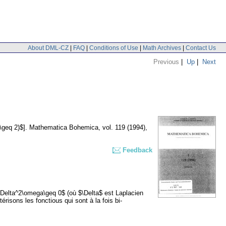
About DML-CZ
|
FAQ
|
Conditions of Use
|
Math Archives
|
Contact Us
Previous
|
Up
|
Next
\geq 2)$].
Mathematica Bohemica
,
vol. 119 (1994),
Feedback
$\Delta^2\omega\geq 0$ (où $\Delta$ est Laplacien
risons les fonctious qui sont à la fois bi-