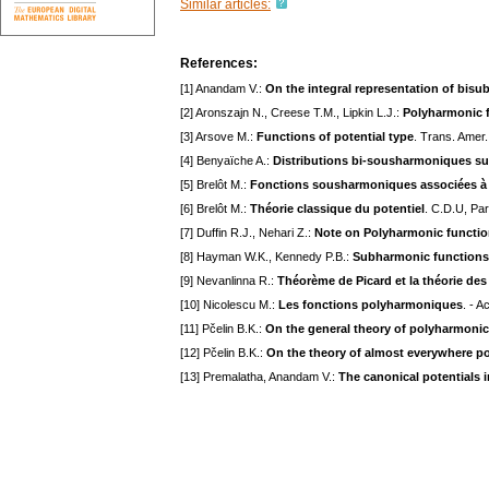
Similar articles:
References:
[1] Anandam V.:
On the integral representation of bis
[2] Aronszajn N., Creese T.M., Lipkin L.J.:
Polyharmonic 
[3] Arsove M.:
Functions of potential type
. Trans. Amer
[4] Benyaïche A.:
Distributions bi-sousharmoniques sur
[5] Brelôt M.:
Fonctions sousharmoniques associées à
[6] Brelôt M.:
Théorie classique du potentiel
. C.D.U, Par
[7] Duffin R.J., Nehari Z.:
Note on Polyharmonic functi
[8] Hayman W.K., Kennedy P.B.:
Subharmonic functions.
[9] Nevanlinna R.:
Théorème de Picard et la théorie d
[10] Nicolescu M.:
Les fonctions polyharmoniques
. - A
[11] Pčelin B.K.:
On the general theory of polyharmonic
[12] Pčelin B.K.:
On the theory of almost everywhere p
[13] Premalatha, Anandam V.:
The canonical potentials 