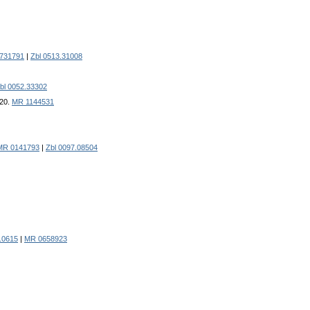
731791
|
Zbl 0513.31008
bl 0052.33302
-20.
MR 1144531
MR 0141793
|
Zbl 0097.08504
.0615
|
MR 0658923