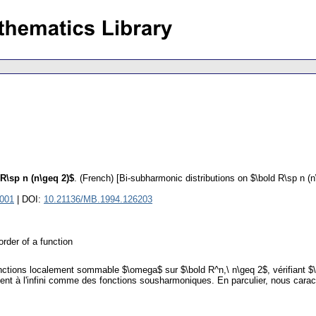
R\sp n (n\geq 2)$
.
(French) [Bi-subharmonic distributions on $\bold R\sp n (n
1001
| DOI:
10.21136/MB.1994.126203
rder of a function
 fonctions localement sommable $\omega$ sur $\bold R^n,\ n\geq 2$, vérifiant 
ent à l'infini comme des fonctions sousharmoniques. En parculier, nous caracté