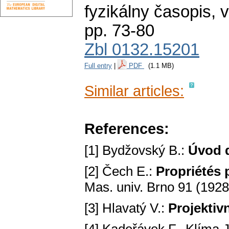
fyzikálny časopis
,
v
pp. 73-80
Zbl 0132.15201
Full entry
|
PDF
(1.1 MB)
Similar articles:
References:
[1] Bydžovský B.:
Úvod d
[2] Čech E.:
Propriétés 
Mas. univ. Brno 91 (1928
[3] Hlavatý V.:
Projektiv