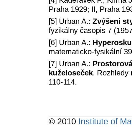
[4] Kadeřávek F., Klíma 
Praha 1929; II, Praha 19
[5] Urban A.:
Zvýšeni st
fyzikálny časopis 7 (195
[6] Urban A.:
Hyperoskul
matematicko-fysikální 39
[7] Urban A.:
Prostorová
kuželoseček
. Rozhledy 
110-114.
© 2010
Institute of 