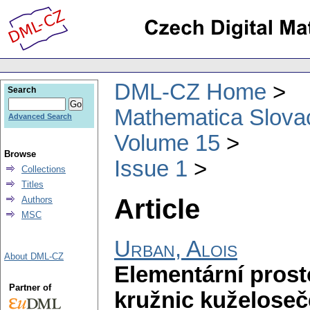
DML-CZ Home
Search
Mathematica Slova
Advanced Search
Volume 15
Browse
Issue 1
Collections
Titles
Article
Authors
MSC
Urban, Alois
About DML-CZ
Elementární prost
Partner of
kružnic kuželoseč