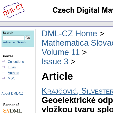
DML-CZ Home
Search
Mathematica Slova
Advanced Search
Volume 11
Browse
Issue 3
Collections
Titles
Article
Authors
MSC
Krajčovič, Silveste
About DML-CZ
Geoelektrické od
Partner of
vložkou tvaru spl