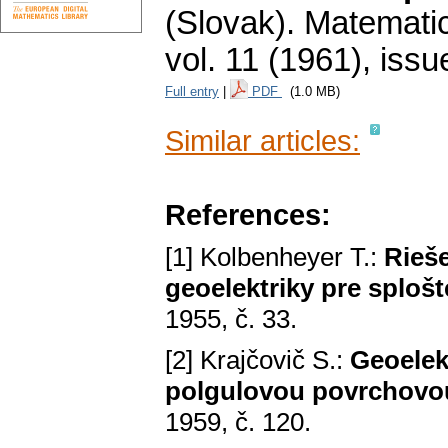
(Slovak).
Matematic
vol. 11 (1961), issu
Full entry
|
PDF
(1.0 MB)
Similar articles:
References:
[1] Kolbenheyer T.:
Rieše
geoelektriky pre splošt
1955, č. 33.
[2] Krajčovič S.:
Geoelek
polgulovou povrchovo
1959, č. 120.