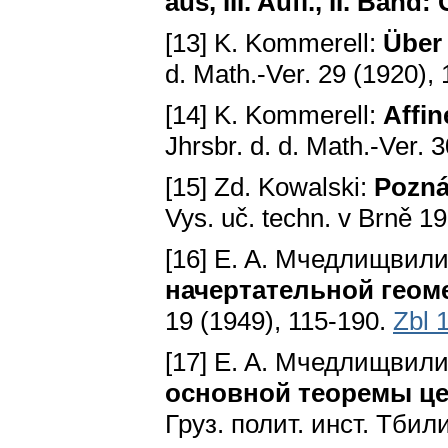
aus, III. Aufl., II. Band
[13] K. Kommerell:
Über 
d. Math.-Ver. 29 (1920), 
[14] K. Kommerell:
Affi
Jhrsbr. d. d. Math.-Ver. 
[15] Zd. Kowalski:
Pozná
Vys. uč. techn. v Brně 19
[16] E. A. Мчедлищвил
начертательной геом
19 (1949), 115-190.
Zbl 
[17] E. A. Мчедлищвил
основной теоремы це
Груз. полит. инст. Тбил