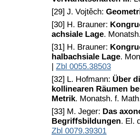
[29] J. Vojtěch:
Geometri
[30] H. Brauner:
Kongrue
achsiale Lage
. Monatsh.
[31] H. Brauner:
Kongrue
halbachsiale Lage
. Mon
|
Zbl 0055.38503
[32] L. Hofmann:
Über d
kollinearen Räumen bei
Metrik
. Monatsh. f. Math
[33] M. Jeger:
Das axono
Begriffsbildungen
. El.
Zbl 0079.39301