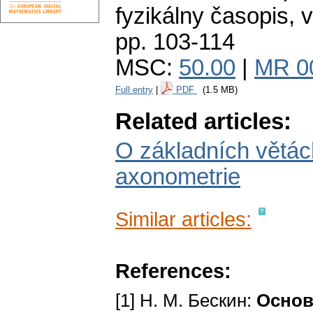
fyzikálny časopis
,
v
pp. 103-114
MSC:
50.00
|
MR 0
Full entry
|
PDF
(1.5 MB)
Related articles:
O základních větác
axonometrie
Similar articles:
References:
[1] H. M. Бескин:
Основ