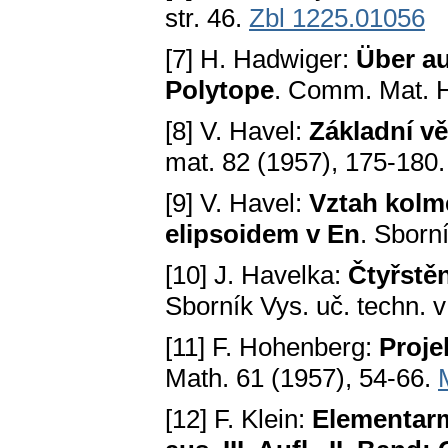
str. 46.
Zbl 1225.01056
[7] H. Hadwiger:
Über au
Polytope
. Comm. Mat. H
[8] V. Havel:
Základní vě
mat. 82 (1957), 175-180
[9] V. Havel:
Vztah kolmé
elipsoidem v En
. Sborní
[10] J. Havelka:
Čtyřstěn
Sborník Vys. uč. techn. v
[11] F. Hohenberg:
Proje
Math. 61 (1957), 54-66.
[12] F. Klein:
Elementar