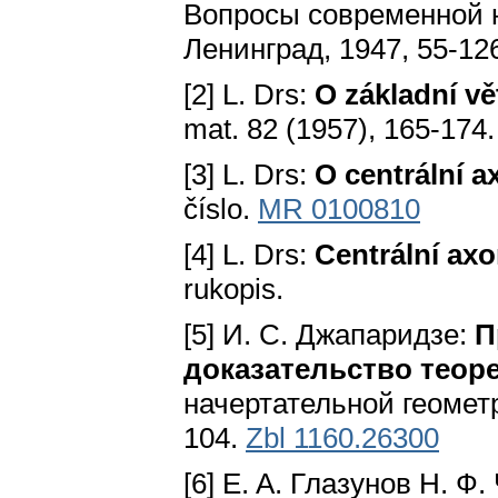
Вопросы современной н
Ленинград, 1947, 55-12
[2] L. Drs:
O základní vě
mat. 82 (1957), 165-174
[3] L. Drs:
O centrální a
číslo.
MR 0100810
[4] L. Drs:
Centrální ax
rukopis.
[5] И. C. Джапаридзе:
П
доказательство теоре
начертательной геомет
104.
Zbl 1160.26300
[6] E. A. Глазунов Н. Ф