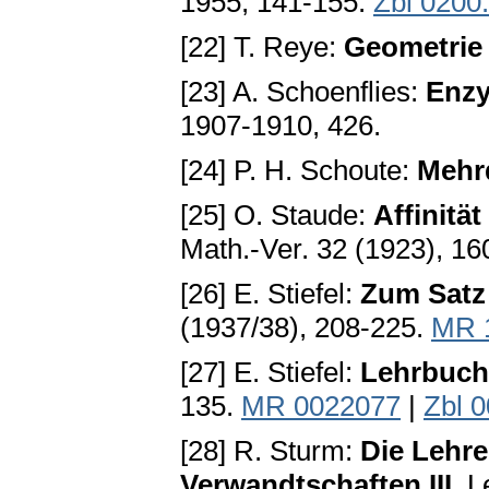
1955, 141-155.
Zbl 0200
[22] T. Reye:
Geometrie 
[23] A. Schoenflies:
Enzy
1907-1910, 426.
[24] P. H. Schoute:
Mehrd
[25] O. Staude:
Affinitä
Math.-Ver. 32 (1923), 16
[26] E. Stiefel:
Zum Satz
(1937/38), 208-225.
MR 
[27] E. Stiefel:
Lehrbuch
135.
MR 0022077
|
Zbl 
[28] R. Sturm:
Die Lehr
Verwandtschaften III
. L