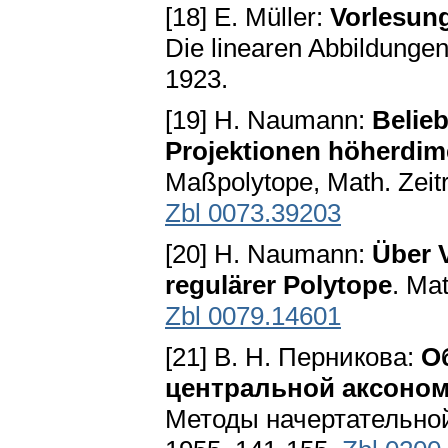
[18] E. Müller:
Vorlesung
Die linearen Abbildungen
1923.
[19] H. Naumann:
Belie
Projektionen höherdim
Maßpolytope, Math. Zeitr
Zbl 0073.39203
[20] H. Naumann:
Über V
regulärer Polytope
. Mat
Zbl 0079.14601
[21] B. H. Перникова:
О
центральной аксоном
Методы начертательной