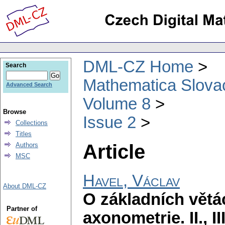
DML-CZ Home
Search
Mathematica Slova
Advanced Search
Volume 8
Browse
Issue 2
Collections
Titles
Article
Authors
MSC
Havel, Václav
About DML-CZ
O základních větá
Partner of
axonometrie. II., II