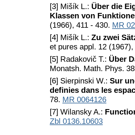
[3] Mišík L.:
Über die Ei
Klassen von Funktion
(1966), 411 - 430.
MR 02
[4] Mišík L.:
Zu zwei Sät
et pures appl. 12 (1967)
[5] Radakovič T.:
Über D
Monatsh. Math. Phys. 38
[6] Sierpinski W.:
Sur un
definies dans les espa
78.
MR 0064126
[7] Wilansky A.:
Functio
Zbl 0136.10603