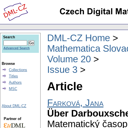
DML-CZ Home
Search
Mathematica Slova
Advanced Search
Volume 20
Browse
Issue 3
Collections
Titles
Article
Authors
MSC
Farková, Jana
About DML-CZ
Über Darbouxsche
Partner of
Matematický časop