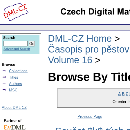
DML-CZ Home
Search
Časopis pro pěstov
Advanced Search
Volume 16
Browse
Collections
Browse By Titl
Titles
Authors
MSC
A
B
C
Or enter th
About DML-CZ
Previous Page
Partner of