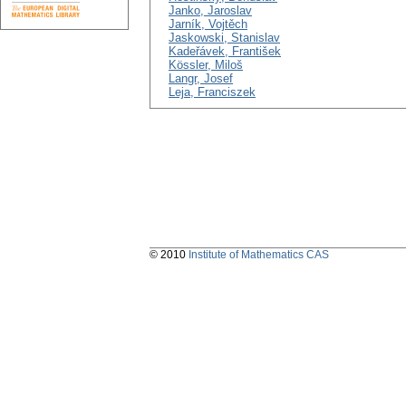
Janko, Jaroslav
Jarník, Vojtěch
Jaskowski, Stanislav
Kadeřávek, František
Kössler, Miloš
Langr, Josef
Leja, Franciszek
© 2010
Institute of Mathematics CAS