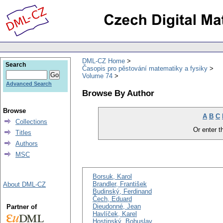
DML-CZ Home
Search
Časopis pro pěstování matematiky a fysiky
Volume 74
Advanced Search
Browse By Author
Browse
A
B
C
Collections
Or enter th
Titles
Authors
MSC
Borsuk, Karol
Brandler, František
About DML-CZ
Budinský, Ferdinand
Čech, Eduard
Dieudonné, Jean
Partner of
Havlíček, Karel
Hostinský, Bohuslav