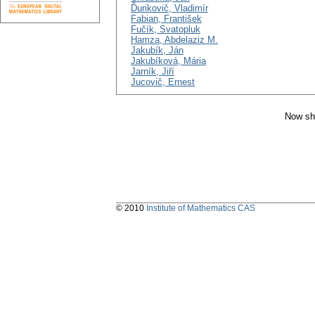
Ďurikovič, Vladimír
Fabian, František
Fučík, Svatopluk
Hamza, Abdelaziz M.
Jakubík, Ján
Jakubíková, Mária
Jarník, Jiří
Jucovič, Ernest
Now sh
© 2010
Institute of Mathematics CAS