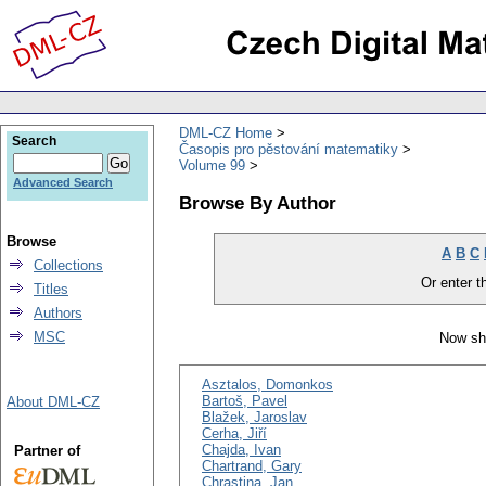
DML-CZ Home
Search
Časopis pro pěstování matematiky
Volume 99
Advanced Search
Browse By Author
Browse
A
B
C
Collections
Or enter th
Titles
Authors
MSC
Now sh
Asztalos, Domonkos
Bartoš, Pavel
About DML-CZ
Blažek, Jaroslav
Cerha, Jiří
Chajda, Ivan
Partner of
Chartrand, Gary
Chrastina, Jan